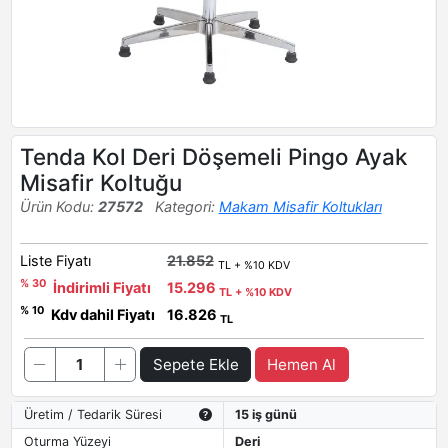
Tenda Kol Deri Döşemeli Pingo Ayak
Misafir Koltuğu
Ürün Kodu:
27572
Kategori:
Makam Misafir Koltukları
Liste Fiyatı
21.852
TL + %10 KDV
% 30
İndirimli Fiyatı
15.296
TL + %10 KDV
% 10
Kdv dahil Fiyatı
16.826
TL
Sepete Ekle
Hemen Al
Üretim / Tedarik Süresi
15 iş günü
Oturma Yüzeyi
Deri