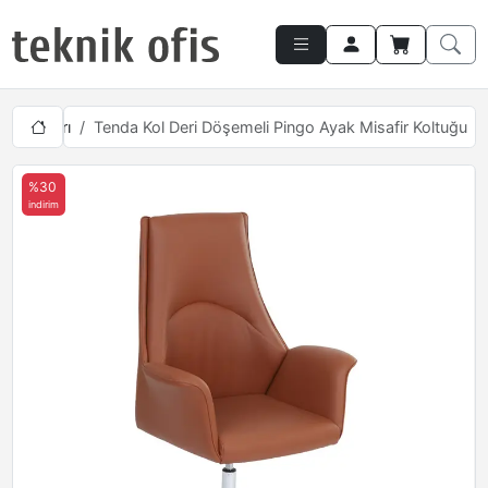
Koltukları
Tenda Kol Deri Döşemeli Pingo Ayak Misafir Koltuğu
%30
indirim