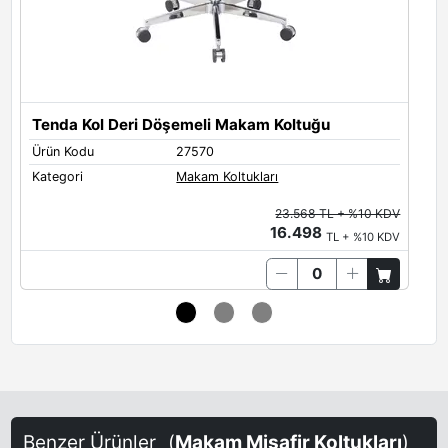
Tenda Kol Deri Döşemeli Makam Koltuğu
Ürün Kodu
27570
Ü
Kategori
Makam Koltukları
K
23.568 TL + %10 KDV
16.498
TL + %10 KDV
Benzer Ürünler
(
Makam Misafir Koltukları
)