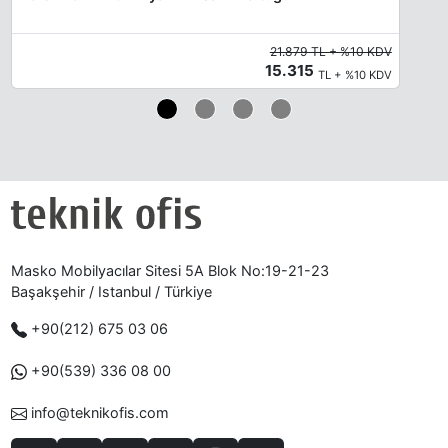
21.879 TL + %10 KDV
15.315
TL + %10 KDV
Masko Mobilyacılar Sitesi 5A Blok No:19-21-23
Başakşehir / Istanbul / Türkiye
+90(212) 675 03 06
+90(539) 336 08 00
info@teknikofis.com