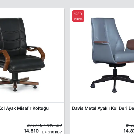
%30
indirim
ol Ayak Misafir Koltuğu
21.157 TL + %10 KDV
21.2
14.810
14.
TL + %10 KDV