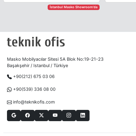
İstanbul Masko Showroom'da
Masko Mobilyacılar Sitesi 5A Blok No:19-21-23
Başakşehir / Istanbul / Türkiye
+90(212) 675 03 06
+90(539) 336 08 00
info@teknikofis.com