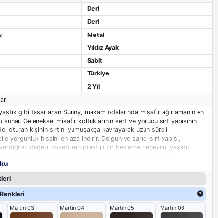
Deri
Deri
si
Metal
Yıldız Ayak
Sabit
Türkiye
2 Yıl
arı
r yastık gibi tasarlanan Sunny, makam odalarında misafir ağırlamanın en
 sunar. Geleneksel misafir koltuklarının sert ve yorucu sırt yapısının
el oturan kişinin sırtını yumuşakça kavrayarak uzun süreli
le yorgunluk hissini en aza indirir. Dolgun ve sarıcı sırt yapısı,
 verdiğiniz değeri hissettiren prestijli bir bekleme deneyimi yaşatır.
için özel olarak tasarlanan Sunny, konforu ve şıklığı başarıyla
oku
leri
Renkleri
Martin 03
Martin 04
Martin 05
Martin 06