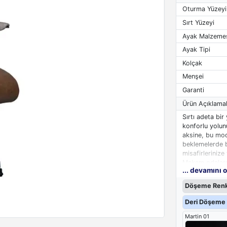
Oturma Yüzeyi
Sırt Yüzeyi
Ayak Malzeme
Ayak Tipi
Kolçak
Menşei
Garanti
Ürün Açıklamal
Sırtı adeta bi
konforlu yolunu
aksine, bu mod
beklemelerde bi
misafirlerinize
Makam odaları 
... devamını 
birleştirir.
Döşeme Renk
Deri Döşeme 
Martin 01