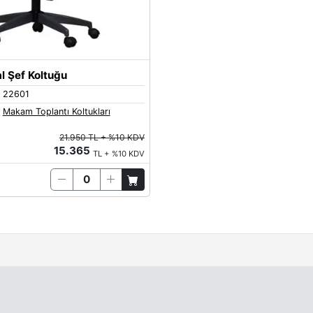
l Şef Koltuğu
22601
Makam Toplantı Koltukları
21.950 TL + %10 KDV
15.365
TL + %10 KDV