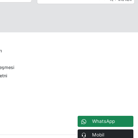
rı
leşmesi
etni
WhatsApp
Mobil