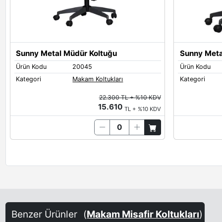
Sunny Metal Müdür Koltuğu
Sunny Meta
Ürün Kodu
20045
Ürün Kodu
Kategori
Makam Koltukları
Kategori
22.300 TL + %10 KDV
15.610
TL + %10 KDV
Benzer Ürünler
(
Makam Misafir Koltukları
)