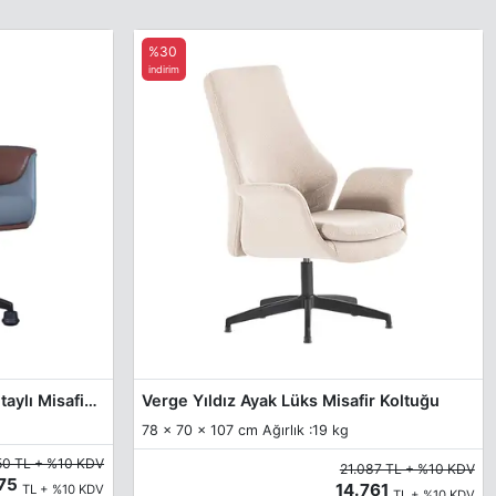
%30
indirim
Davis Metal Ayaklı Kol Deri Detaylı Misafir Koltuğu
Verge Yıldız Ayak Lüks Misafir Koltuğu
78 x 70 x 107 cm Ağırlık :19 kg
50 TL + %10 KDV
21.087 TL + %10 KDV
875
14.761
TL + %10 KDV
TL + %10 KDV