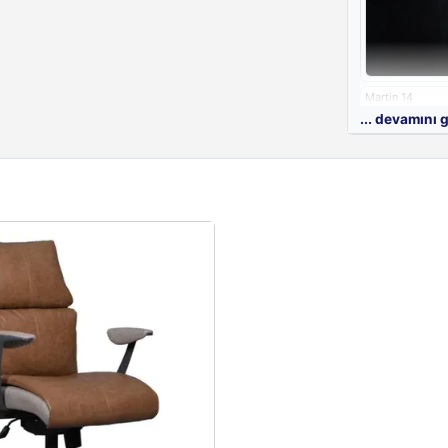
Martin 14
... devamını 