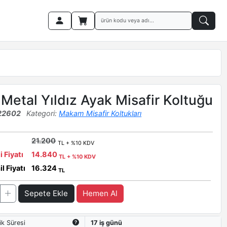
Metal Yıldız Ayak Misafir Koltuğu
22602
Kategori:
Makam Misafir Koltukları
21.200
TL + %10 KDV
i Fiyatı
14.840
TL + %10 KDV
l Fiyatı
16.324
TL
Sepete Ekle
Hemen Al
ik Süresi
17 iş günü