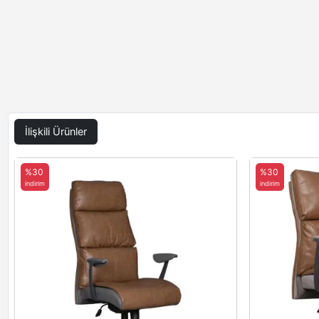
İlişkili Ürünler
%30
%30
indirim
indirim