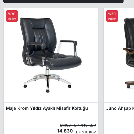
%30
%30
indirim
indirim
Maje Krom Yıldız Ayaklı Misafir Koltuğu
Juno Ahşap K
21.186 TL + %10 KDV
14.830
TL + %10 KDV