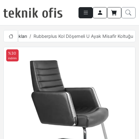
ir Koltukları
Rubberplus Kol Döşemeli U Ayak Misafir Koltuğu
%30
indirim