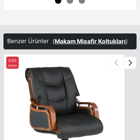
Benzer Ürünler
(
Makam Misafir Koltukları
)
%30
indirim