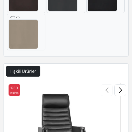
Loft 25
İlişkili Ürünler
%30
indirim
i