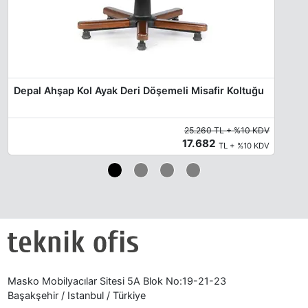
Depal Ahşap Kol Ayak Deri Döşemeli Misafir Koltuğu
25.260 TL + %10 KDV
17.682
TL + %10 KDV
Masko Mobilyacılar Sitesi 5A Blok No:19-21-23
Başakşehir / Istanbul / Türkiye