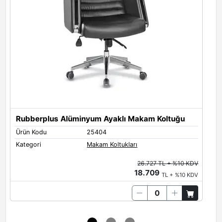
Rubberplus Alüminyum Ayaklı Makam Koltuğu
Ürün Kodu
25404
Ü
Kategori
Makam Koltukları
K
26.727 TL + %10 KDV
18.709
TL + %10 KDV