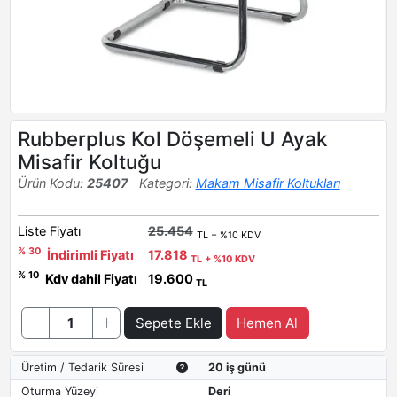
Rubberplus Kol Döşemeli U Ayak
Misafir Koltuğu
Ürün Kodu:
25407
Kategori:
Makam Misafir Koltukları
Liste Fiyatı
25.454
TL + %10 KDV
% 30
İndirimli Fiyatı
17.818
TL + %10 KDV
% 10
Kdv dahil Fiyatı
19.600
TL
Sepete Ekle
Hemen Al
Üretim / Tedarik Süresi
20 iş günü
Oturma Yüzeyi
Deri