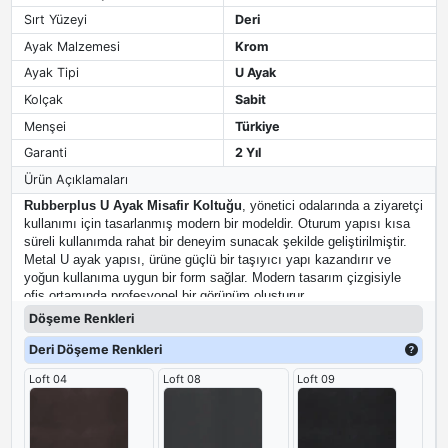
Sırt Yüzeyi
Deri
Ayak Malzemesi
Krom
Ayak Tipi
U Ayak
Kolçak
Sabit
Menşei
Türkiye
Garanti
2 Yıl
Ürün Açıklamaları
Rubberplus U Ayak Misafir Koltuğu
, yönetici odalarında a ziyaretçi
kullanımı için tasarlanmış modern bir modeldir. Oturum yapısı kısa
süreli kullanımda rahat bir deneyim sunacak şekilde geliştirilmiştir.
Metal U ayak yapısı, ürüne güçlü bir taşıyıcı yapı kazandırır ve
yoğun kullanıma uygun bir form sağlar. Modern tasarım çizgisiyle
ofis ortamında profesyonel bir görünüm oluşturur.
Döşeme Renkleri
Deri Döşeme Renkleri
Loft 04
Loft 08
Loft 09