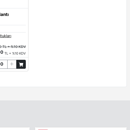
antı
tukları
0 TL + %10 KDV
60
TL + %10 KDV