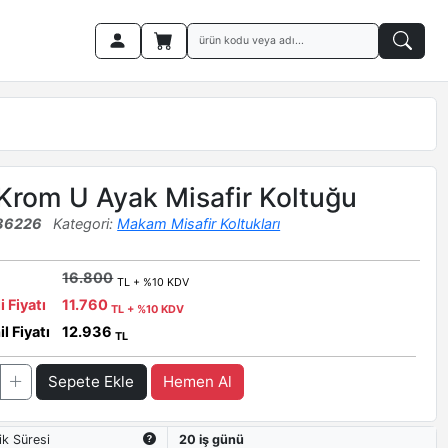
Krom U Ayak Misafir Koltuğu
36226
Kategori:
Makam Misafir Koltukları
16.800
TL + %10 KDV
i Fiyatı
11.760
TL + %10 KDV
l Fiyatı
12.936
TL
Sepete Ekle
Hemen Al
ik Süresi
20 iş günü