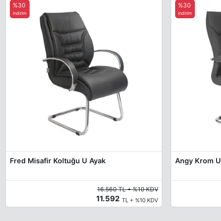
%30
%30
indirim
indirim
Fred Misafir Koltuğu U Ayak
Angy Krom U 
16.560 TL + %10 KDV
11.592
TL + %10 KDV