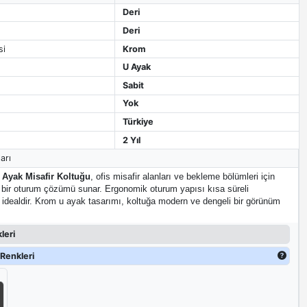
Deri
Deri
si
Krom
U Ayak
Sabit
Yok
Türkiye
2 Yıl
arı
Ayak Misafir Koltuğu
, ofis misafir alanları ve bekleme bölümleri için
k bir oturum çözümü sunar. Ergonomik oturum yapısı kısa süreli
n idealdir. Krom u ayak tasarımı, koltuğa modern ve dengeli bir görünüm
leri
Renkleri