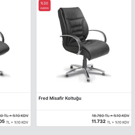
%30
indirim
Fred Misafir Koltuğu
50 TL + %10 KDV
16.760 TL + %10 KDV
305
11.732
TL + %10 KDV
TL + %10 KDV