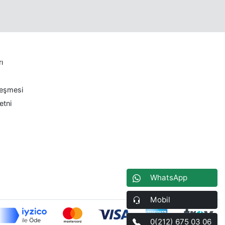
rı
leşmesi
etni
WhatsApp
Mobil
0(212) 675 03 06