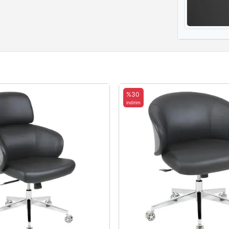
%30
indirim