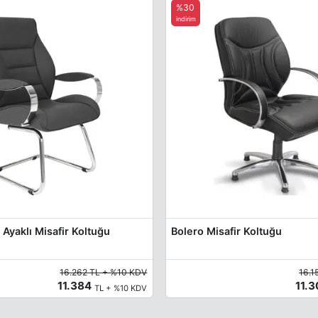
%30
indirim
Ayaklı Misafir Koltuğu
Bolero Misafir Koltuğu
16.262 TL + %10 KDV
16.1
11.384
11.
TL + %10 KDV