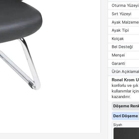
Oturma Yüzeyi
Sırt Yüzeyi
Ayak Malzeme
Ayak Tipi
Kolçak
Bel Desteği
Menşei
Garanti
Ürün Açıklamal
Ronel Krom U 
konforlu ve şı
kullanımlar içi
kazandırır.
Döşeme Renk
Deri Döşeme 
Siyah