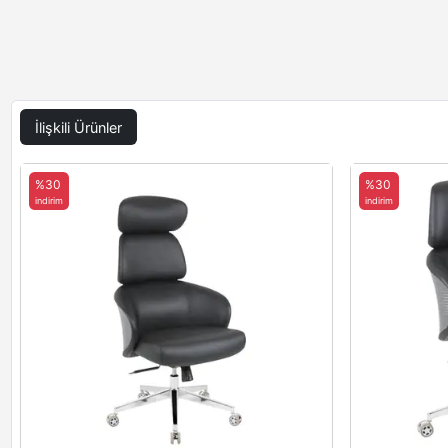
İlişkili Ürünler
%30
%30
indirim
indirim