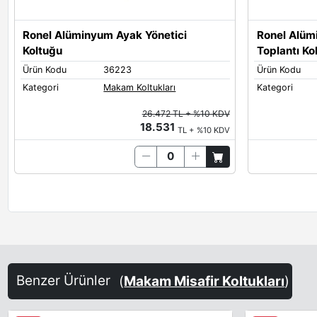
Ronel Alüminyum Ayak Yönetici
Ronel Alü
Koltuğu
Toplantı Ko
Ürün Kodu
36223
Ürün Kodu
Kategori
Makam Koltukları
Kategori
26.472 TL + %10 KDV
18.531
TL + %10 KDV
Benzer Ürünler
(
Makam Misafir Koltukları
)