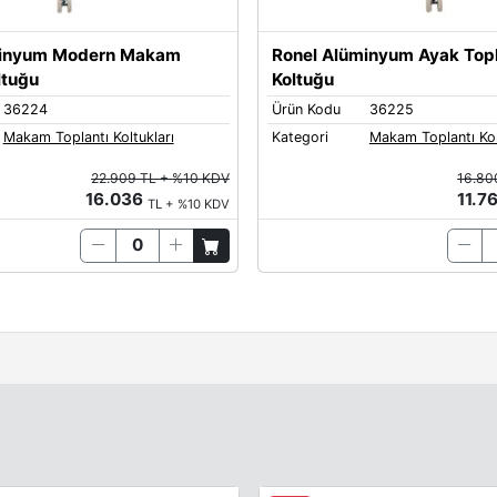
minyum Modern Makam
Ronel Alüminyum Ayak Topl
ltuğu
Koltuğu
36224
Ürün Kodu
36225
Makam Toplantı Koltukları
Kategori
Makam Toplantı Kol
22.909 TL + %10 KDV
16.80
16.036
11.7
TL + %10 KDV