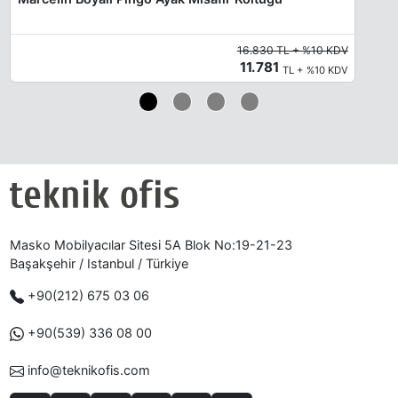
16.830 TL + %10 KDV
11.781
TL + %10 KDV
Masko Mobilyacılar Sitesi 5A Blok No:19-21-23
Başakşehir / Istanbul / Türkiye
+90(212) 675 03 06
+90(539) 336 08 00
info@teknikofis.com