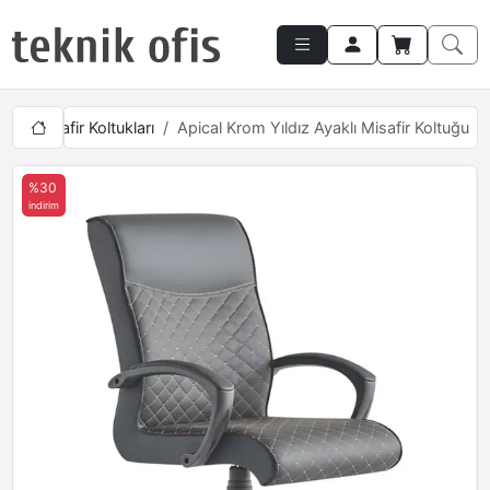
am Misafir Koltukları
Apical Krom Yıldız Ayaklı Misafir Koltuğu
%30
indirim