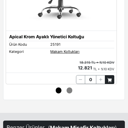
Apical Krom Ayaklı Yönetici Koltuğu
Ürün Kodu
25191
Ü
Kategori
Makam Koltukları
K
18.315 TL + %10 KDV
12.821
TL + %10 KDV
Benzer Ürünler
(
Makam Misafir Koltukları
)