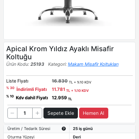
Apical Krom Yıldız Ayaklı Misafir
Koltuğu
Ürün Kodu:
25193
Kategori:
Makam Misafir Koltukları
Liste Fiyatı
16.830
TL + %10 KDV
% 30
İndirimli Fiyatı
11.781
TL + %10 KDV
% 10
Kdv dahil Fiyatı
12.959
TL
Sepete Ekle
Hemen Al
Üretim / Tedarik Süresi
25 iş günü
Oturma Yüzeyi
Deri