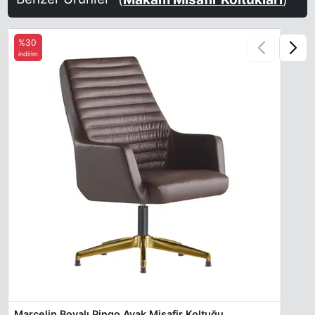
%30
indirim
Marcelin Boyalı Pingo Ayak Misafir Koltuğu