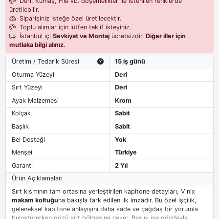
Deri, Kumaş, File vb. döşemelikler ile istenilen renklerde
üretilebilir.
Siparişiniz isteğe özel üretilecektir.
Toplu alımlar için lütfen teklif isteyiniz.
İstanbul içi
Sevkiyat ve Montaj
ücretsizdir.
Diğer iller için
mutlaka bilgi alınız
.
Üretim / Tedarik Süresi
15 iş günü
Oturma Yüzeyi
Deri
Sırt Yüzeyi
Deri
Ayak Malzemesi
Krom
Kolçak
Sabit
Başlık
Sabit
Bel Desteği
Yok
Menşei
Türkiye
Garanti
2 Yıl
Ürün Açıklamaları
Sırt kısmının tam ortasına yerleştirilen kapitone detayları, Vinix
makam koltuğu
na bakışla fark edilen ilk imzadır. Bu özel işçilik,
geleneksel kapitone anlayışını daha sade ve çağdaş bir yorumla
buluştururken gözü sırt bölgesine çeker. Başlık ise gövdeyle