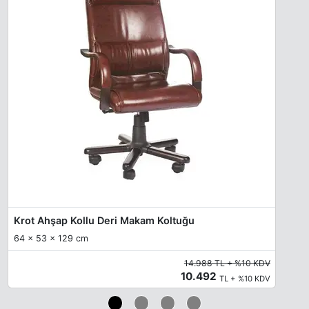
Krot Ahşap Kollu Deri Makam Koltuğu
64 x 53 x 129 cm
14.988 TL + %10 KDV
10.492
TL + %10 KDV