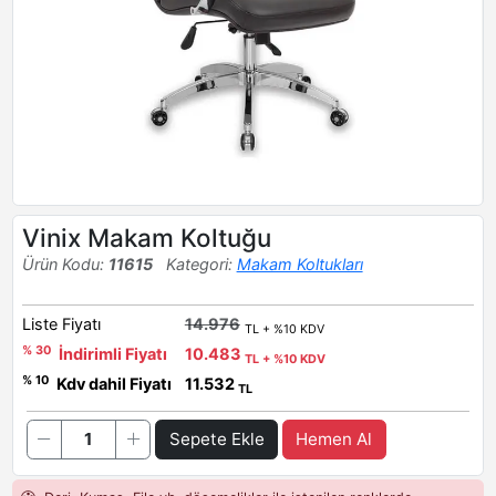
Vinix Makam Koltuğu
Ürün Kodu:
11615
Kategori:
Makam Koltukları
Liste Fiyatı
14.976
TL + %10 KDV
% 30
İndirimli Fiyatı
10.483
TL + %10 KDV
% 10
Kdv dahil Fiyatı
11.532
TL
Sepete Ekle
Hemen Al