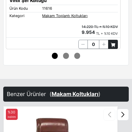
Vinix Şef Koltuğu
V
Ürün Kodu
11616
Ü
Kategori
Makam Toplantı Koltukları
K
14.220 TL + %10 KDV
9.954
TL + %10 KDV
Benzer Ürünler
(
Makam Koltukları
)
%30
indirim