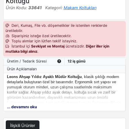
Koltuğu
Ürün Kodu:
33641
Kategori:
Makam Koltukları
Deri, Kumaş, File vb. döşemelikler ile istenilen renklerde
üretilebilir.
Siparişiniz isteğe özel üretilecektir.
Toplu alımlar için lütfen teklif isteyiniz.
İstanbul içi
Sevkiyat ve Montaj
ücretsizdir.
Diğer iller için
mutlaka bilgi alınız
.
Üretim / Tedarik Süresi
12 iş günü
Ürün Açıklamaları
Leons Ahşap Yıldız Ayaklı Müdür Koltuğu
, klasik şıklığı modern
detaylarla buluşturan özel bir tasarımdır. Ergonomik sırt yapısı ve
yumuşak oturum minderi, uzun çalışma saatlerinde maksimum
konfor sağlar. Ahşap yıldız ayak detayı, koltuğa sıcak ve zarif bir
görünüm kazandırırken, dayanıklı mekanizması uzun ömürlü
kullanım sunar. Leons, hem estetik duruşu hem de fonksiyonelliğiyle
... devamını oku
yönetici ofislerinin prestijini artırır.
İlişkili Ürünler