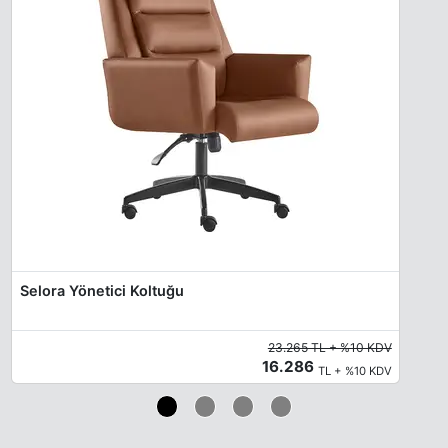
Selora Yönetici Koltuğu
23.265 TL + %10 KDV
16.286
TL + %10 KDV