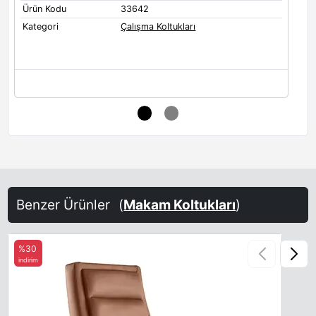
Ürün Kodu
33642
Ü
Kategori
Çalışma Koltukları
K
Benzer Ürünler
(
Makam Koltukları
)
%30
indirim