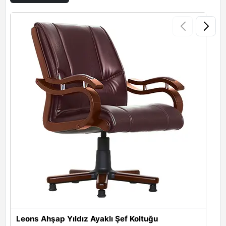
Leons Ahşap Yıldız Ayaklı Şef Koltuğu
L