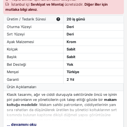
İstanbul içi
Sevkiyat ve Montaj
ücretsizdir.
Diğer iller için
mutlaka bilgi alınız
.
Üretim / Tedarik Süresi
20 iş günü
Oturma Yüzeyi
Deri
Sırt Yüzeyi
Deri
Ayak Malzemesi
Krom
Kolçak
Sabit
Başlık
Sabit
Bel Desteği
Yok
Menşei
Türkiye
Garanti
2 Yıl
Ürün Açıklamaları
Klasik tasarımı, ağır ve ciddi duruşuyla sektöründe öncü ve işinin
piri patronların ve yöneticilerin çok talep ettiği gözde bir
makam
koltuğu modelidir
. Makam sahibi patronların, ciddiyetlerinin yanı
sıra rahatları da düşünülerek üretilen bu yönetici koltuklarının sırt
kısmında bulunan kapitone dikişli düğmeli yapısı görüntüsüne
kattığı ciddiyetin yanı sıra ergonomik bir yapı sunar.
... devamını oku