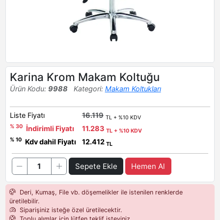
Karina Krom Makam Koltuğu
Ürün Kodu:
9988
Kategori:
Makam Koltukları
Liste Fiyatı
16.119
TL + %10 KDV
% 30
İndirimli Fiyatı
11.283
TL + %10 KDV
% 10
Kdv dahil Fiyatı
12.412
TL
Sepete Ekle
Hemen Al
Deri, Kumaş, File vb. döşemelikler ile istenilen renklerde
üretilebilir.
Siparişiniz isteğe özel üretilecektir.
Toplu alımlar için lütfen teklif isteyiniz.