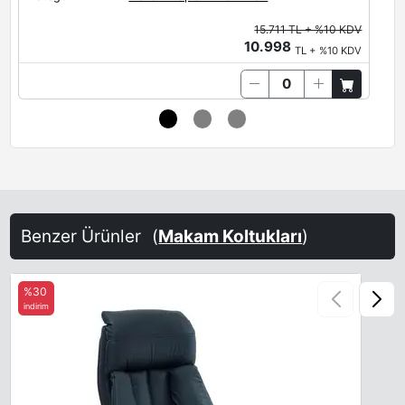
15.711 TL + %10 KDV
10.998
TL + %10 KDV
Benzer Ürünler
(
Makam Koltukları
)
%30
indirim