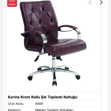
%30
indirim
i
Karina Krom Kollu Şık Toplantı Koltuğu
Ürün Kodu
9989
Ü
Kategori
Makam Toplantı Koltukları
K