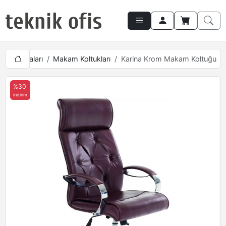
 Mobilyaları
Makam Koltukları
Karina Krom Makam Koltuğu
%30
indirim