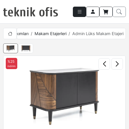
akam Takımları
Makam Etajerleri
Admin Lüks Makam Etajeri
%25
indirim