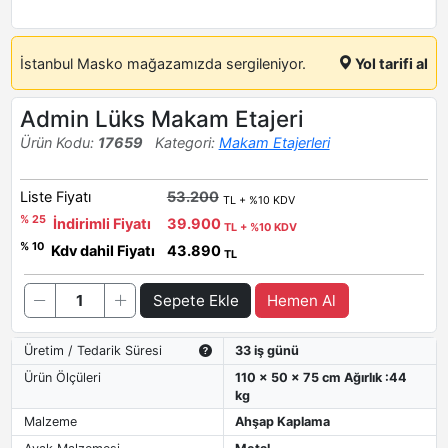
İstanbul Masko mağazamızda sergileniyor.
Yol tarifi al
Admin Lüks Makam Etajeri
Ürün Kodu:
17659
Kategori:
Makam Etajerleri
Liste Fiyatı
53.200
TL + %10 KDV
% 25
İndirimli Fiyatı
39.900
TL + %10 KDV
% 10
Kdv dahil Fiyatı
43.890
TL
Sepete Ekle
Hemen Al
Üretim / Tedarik Süresi
33 iş günü
Ürün Ölçüleri
110 x 50 x 75 cm Ağırlık :44
kg
Malzeme
Ahşap Kaplama