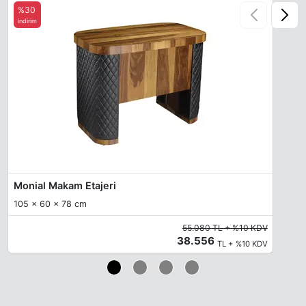
%30
indirim
Monial Makam Etajeri
105 x 60 x 78 cm
55.080 TL + %10 KDV
38.556
TL + %10 KDV