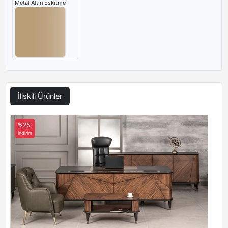
Metal Altın Eskitme
İlişkili Ürünler
%25
indirim