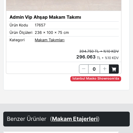
Admin Vip Ahşap Makam Takımı
Ürün Kodu
17657
Ürün Ölçüleri
236 x 100 x 75 cm
Kategori
Makam Takımları
394.750 TL + %10 KDV
296.063
TL + %10 KDV
İstanbul Masko Showroom'da
Benzer Ürünler
(
Makam Etajerleri
)