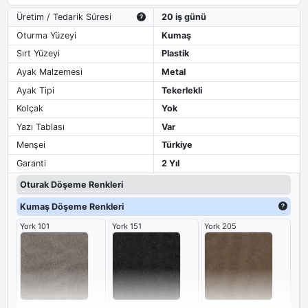
Üretim / Tedarik Süresi
20 iş günü
Oturma Yüzeyi
Kumaş
Sırt Yüzeyi
Plastik
Ayak Malzemesi
Metal
Ayak Tipi
Tekerlekli
Kolçak
Yok
Yazı Tablası
Var
Menşei
Türkiye
Garanti
2 Yıl
Oturak Döşeme Renkleri
Kumaş Döşeme Renkleri
York 101
York 151
York 205