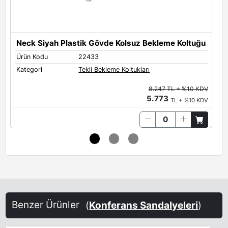
Neck Siyah Plastik Gövde Kolsuz Bekleme Koltuğu
Ürün Kodu
22433
Ü
Kategori
Tekli Bekleme Koltukları
K
8.247 TL + %10 KDV
5.773
TL + %10 KDV
Benzer Ürünler
(
Konferans Sandalyeleri
)