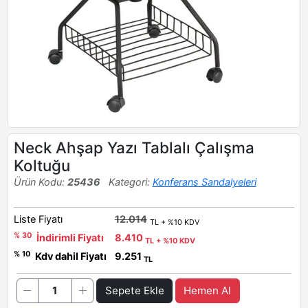
Neck Ahşap Yazı Tablalı Çalışma
Koltuğu
Ürün Kodu:
25436
Kategori:
Konferans Sandalyeleri
Liste Fiyatı
12.014
TL + %10 KDV
% 30
İndirimli Fiyatı
8.410
TL + %10 KDV
% 10
Kdv dahil Fiyatı
9.251
TL
Sepete Ekle
Hemen Al