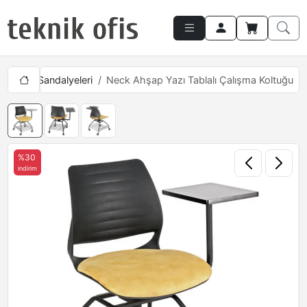
nferans Sandalyeleri
Neck Ahşap Yazı Tablalı Çalışma Koltuğu
%30
indirim