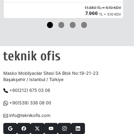
11.380 TL + %10 KDV
7.966
TL + %10 KDV
Masko Mobilyacılar Sitesi 5A Blok No:19-21-23
Başakşehir / Istanbul / Türkiye
+90(212) 675 03 06
+90(539) 336 08 00
info@teknikofis.com