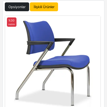
Opsiyonlar
İlişkili Ürünler
Inter 13
Inter 14
Inter 15
%30
indirim
Inter 16