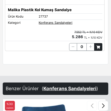
Malika Plastik Kol Kumaş Sandalye
Ürün Kodu
27737
Kategori
Konferans Sandalyeleri
7.552 TL + %10 KDV
5.286
TL + %10 KDV
Benzer Ürünler
(
Konferans Sandalyeleri
)
%30
indirim