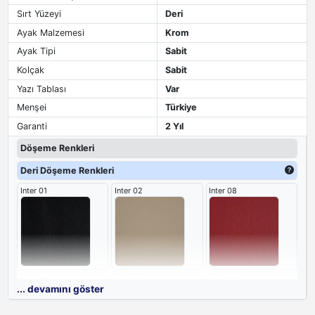
Sırt Yüzeyi
Deri
Ayak Malzemesi
Krom
Ayak Tipi
Sabit
Kolçak
Sabit
Yazı Tablası
Var
Menşei
Türkiye
Garanti
2 Yıl
Döşeme Renkleri
Deri Döşeme Renkleri
Inter 01
Inter 02
Inter 08
Inter 10
Inter 11
Inter 12
... devamını göster