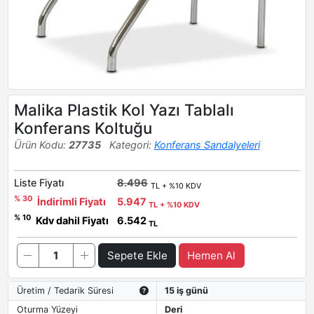
Malika Plastik Kol Yazı Tablalı
Konferans Koltuğu
Ürün Kodu:
27735
Kategori:
Konferans Sandalyeleri
Liste Fiyatı
8.496
TL + %10 KDV
% 30
İndirimli Fiyatı
5.947
TL + %10 KDV
% 10
Kdv dahil Fiyatı
6.542
TL
Sepete Ekle
Hemen Al
Üretim / Tedarik Süresi
15 iş günü
Oturma Yüzeyi
Deri