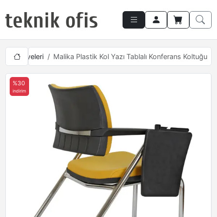
s Sandalyeleri
Malika Plastik Kol Yazı Tablalı Konferans Koltuğu
%30
indirim