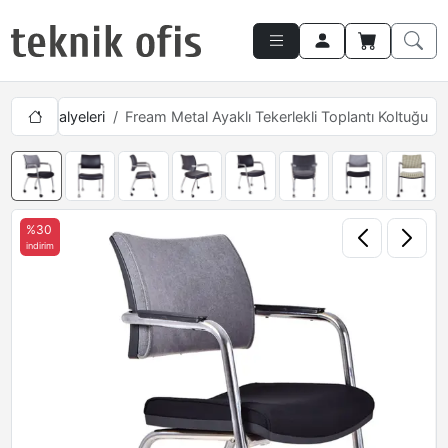
ans Sandalyeleri
Fream Metal Ayaklı Tekerlekli Toplantı Koltuğu
%30
indirim