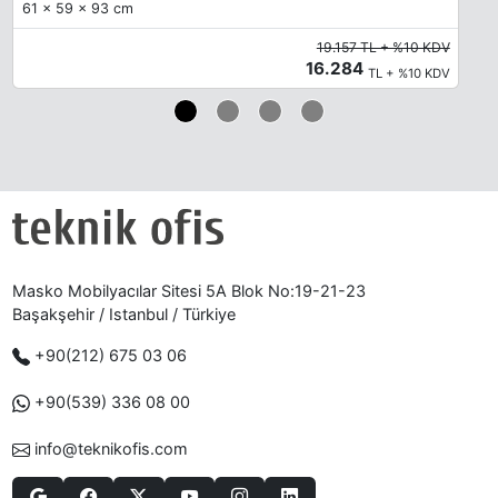
61 x 59 x 93 cm
19.157 TL + %10 KDV
16.284
TL + %10 KDV
Masko Mobilyacılar Sitesi 5A Blok No:19-21-23
Başakşehir / Istanbul / Türkiye
+90(212) 675 03 06
+90(539) 336 08 00
info@teknikofis.com