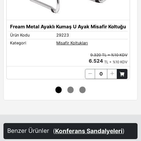
Fream Metal Ayaklı Kumaş U Ayak Misafir Koltuğu
Ürün Kodu
29223
Ü
Kategori
Misafir Koltukları
K
9.320 TL + %10 KDV
6.524
TL + %10 KDV
Benzer Ürünler
(
Konferans Sandalyeleri
)