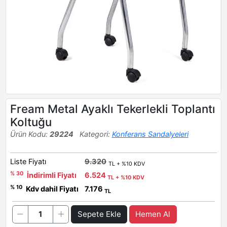
Fream Metal Ayaklı Tekerlekli Toplantı
Koltuğu
Ürün Kodu:
29224
Kategori:
Konferans Sandalyeleri
Liste Fiyatı
9.320
TL + %10 KDV
% 30
İndirimli Fiyatı
6.524
TL + %10 KDV
% 10
Kdv dahil Fiyatı
7.176
TL
Sepete Ekle
Hemen Al