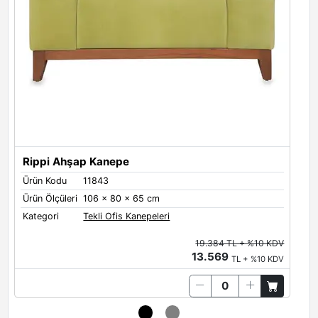
Rippi Ahşap Kanepe
Ürün Kodu
11843
Ü
Ürün Ölçüleri
106 x 80 x 65 cm
Ü
Kategori
Tekli Ofis Kanepeleri
K
19.384 TL + %10 KDV
13.569
TL + %10 KDV