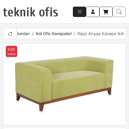
Kanepe Takımları
Ikili Ofis Kanepeleri
Rippi Ahşap Kanepe Ikili
%30
indirim