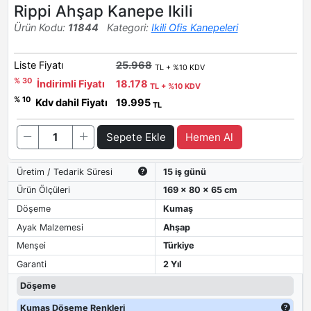
Rippi Ahşap Kanepe Ikili
Ürün Kodu:
11844
Kategori:
Ikili Ofis Kanepeleri
Liste Fiyatı
25.968
TL + %10 KDV
% 30
İndirimli Fiyatı
18.178
TL + %10 KDV
% 10
Kdv dahil Fiyatı
19.995
TL
Sepete Ekle
Hemen Al
Üretim / Tedarik Süresi
15 iş günü
Ürün Ölçüleri
169 x 80 x 65 cm
Döşeme
Kumaş
Ayak Malzemesi
Ahşap
Menşei
Türkiye
Garanti
2 Yıl
Döşeme
Kumaş Döşeme Renkleri