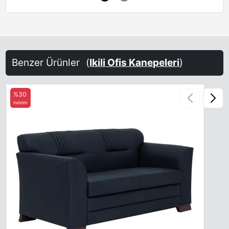
Benzer Ürünler
(
Ikili Ofis Kanepeleri
)
%30
indirim