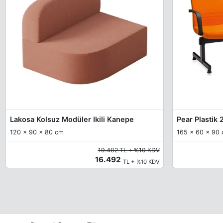
Lakosa Kolsuz Modüler Ikili Kanepe
Pear Plastik 
120 x 90 x 80 cm
165 x 60 x 90
19.402 TL + %10 KDV
16.492
TL + %10 KDV