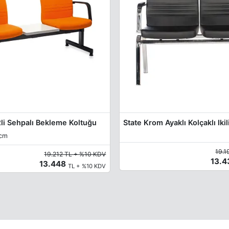
2li Sehpalı Bekleme Koltuğu
 cm
19.1
19.212 TL + %10 KDV
13.
13.448
TL + %10 KDV