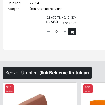
Ürün Kodu
22394
Kategori
Üçlü Bekleme Koltukları
23.670 TL + %10 KDV
16.569
TL + %10 KDV
Benzer Ürünler
(
Ikili Bekleme Koltukları
)
%15
%30
indirim
indirim