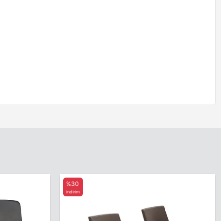
%30
indirim