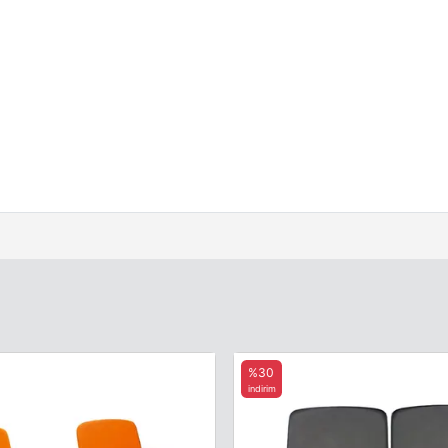
%30
indirim