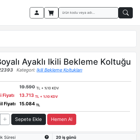
oyalı Ayaklı Ikili Bekleme Koltuğu
22393
Kategori:
Ikili Bekleme Koltukları
19.590
TL + %10 KDV
i Fiyatı
13.713
TL + %10 KDV
l Fiyatı
15.084
TL
Sepete Ekle
Hemen Al
ik Süresi
20 iş günü