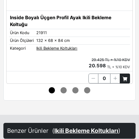
Inside Boyalı Üçgen Profil Ayak Ikili Bekleme
I
Koltuğu
Ürün Kodu
21911
Ü
Ürün Ölçüleri
132 x 68 x 84 cm
Ü
Kategori
Ikili Bekleme Koltukları
K
29.425 TL + %10 KDV
20.598
TL + %10 KDV
Benzer Ürünler
(
Ikili Bekleme Koltukları
)