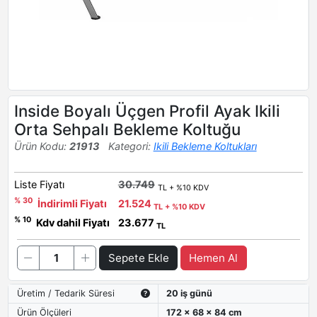
Inside Boyalı Üçgen Profil Ayak Ikili
Orta Sehpalı Bekleme Koltuğu
Ürün Kodu:
21913
Kategori:
Ikili Bekleme Koltukları
Liste Fiyatı
30.749
TL + %10 KDV
% 30
İndirimli Fiyatı
21.524
TL + %10 KDV
% 10
Kdv dahil Fiyatı
23.677
TL
Sepete Ekle
Hemen Al
Üretim / Tedarik Süresi
20 iş günü
Ürün Ölçüleri
172 x 68 x 84 cm