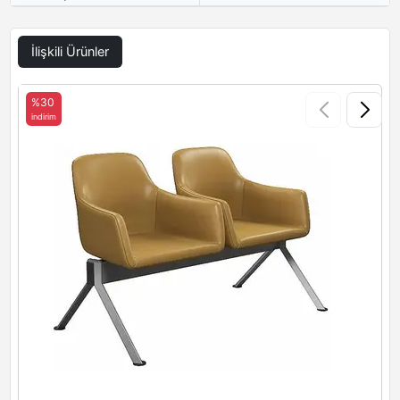
İlişkili Ürünler
%30
indirim
i