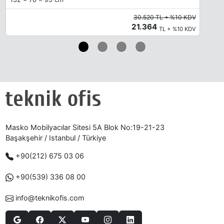
30.520 TL + %10 KDV
21.364
TL + %10 KDV
Masko Mobilyacılar Sitesi 5A Blok No:19-21-23
Başakşehir / Istanbul / Türkiye
+90(212) 675 03 06
+90(539) 336 08 00
info@teknikofis.com