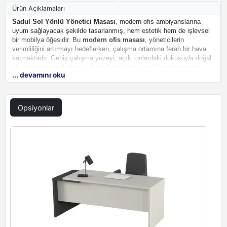
Ürün Açıklamaları
Sadul Sol Yönlü Yönetici Masası
, modern ofis ambiyanslarına
uyum sağlayacak şekilde tasarlanmış, hem estetik hem de işlevsel
bir mobilya öğesidir. Bu
modern ofis masası
, yöneticilerin
verimliliğini artırmayı hedeflerken, çalışma ortamına ferah bir hava
katmaktadır. Geniş çalışma yüzeyi, açık tonlardaki dokusuyla doğal
bir görünüm sergilerken, sol tarafındaki koyu renkli entegre panel
... devamını oku
modern bir vurgu yaratır. Bu tasarım detayı, masaya özgün bir
karakter kazandırır. Masanın genel yapısı, sade ve şık bir görünüm
sunarak her türlü ofis dekorasyonuna kolayca entegre olabilir.
Opsiyonlar