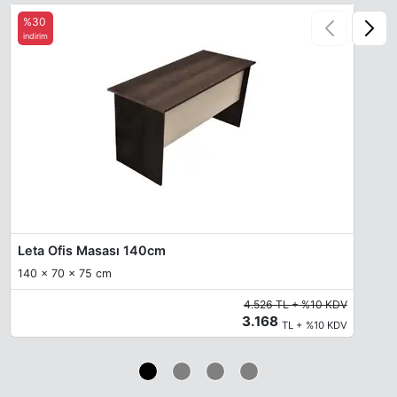
%30
indirim
Leta Ofis Masası 140cm
140 x 70 x 75 cm
4.526 TL + %10 KDV
3.168
TL + %10 KDV