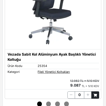
Vezada Sabit Kol Alüminyum Ayak Başlıklı Yönetici
Koltuğu
Ü
Ürün Kodu
25354
K
Kategori
Fileli Yönetici Koltukları
12.982 TL + %10 KDV
9.087
TL + %10 KDV