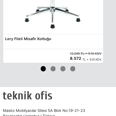
Lery Fileli Misafir Koltuğu
12.245 TL + %10 KDV
8.572
TL + %10 KDV
Masko Mobilyacılar Sitesi 5A Blok No:19-21-23
Başakşehir / Istanbul / Türkiye