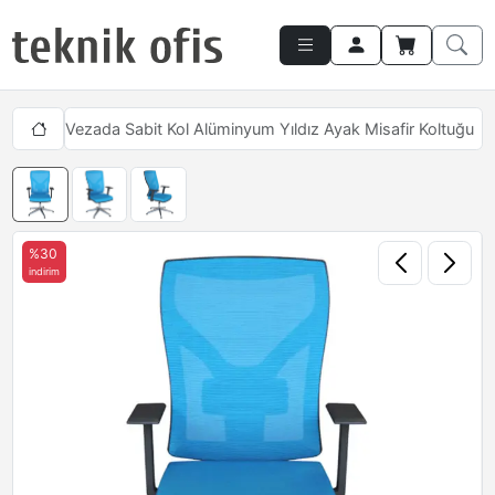
tukları
Vezada Sabit Kol Alüminyum Yıldız Ayak Misafir Koltuğu
%30
indirim