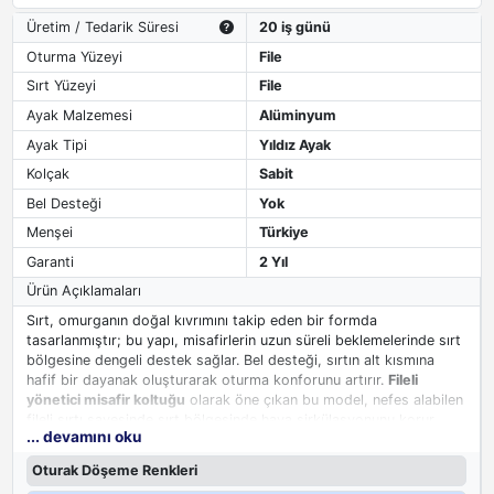
Üretim / Tedarik Süresi
20 iş günü
Oturma Yüzeyi
File
Sırt Yüzeyi
File
Ayak Malzemesi
Alüminyum
Ayak Tipi
Yıldız Ayak
Kolçak
Sabit
Bel Desteği
Yok
Menşei
Türkiye
Garanti
2 Yıl
Ürün Açıklamaları
Sırt, omurganın doğal kıvrımını takip eden bir formda
tasarlanmıştır; bu yapı, misafirlerin uzun süreli beklemelerinde sırt
bölgesine dengeli destek sağlar. Bel desteği, sırtın alt kısmına
hafif bir dayanak oluşturarak oturma konforunu artırır.
Fileli
yönetici misafir koltuğu
olarak öne çıkan bu model, nefes alabilen
fileli sırtı sayesinde sırt bölgesinde hava sirkülasyonunu korur,
... devamını oku
böylece sıcak havalarda terleme ve ısınma engellenir. Müdür ve
yönetici odalarında misafir ağırlamak için bel destekli misafir
Oturak Döşeme Renkleri
koltuğu arayanlara konforlu ve prestijli bir bekleme çözümü sunar.