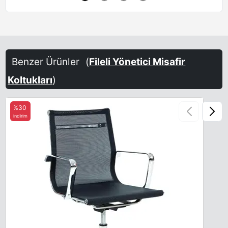
Benzer Ürünler
(
Fileli Yönetici Misafir
Koltukları
)
%30
indirim