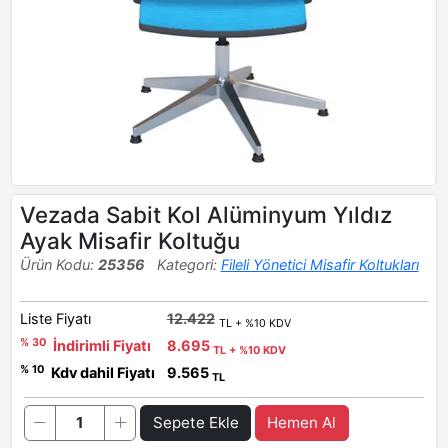
Vezada Sabit Kol Alüminyum Yıldız
Ayak Misafir Koltuğu
Ürün Kodu:
25356
Kategori:
Fileli Yönetici Misafir Koltukları
Liste Fiyatı
12.422
TL + %10 KDV
% 30
İndirimli Fiyatı
8.695
TL + %10 KDV
% 10
Kdv dahil Fiyatı
9.565
TL
Sepete Ekle
Hemen Al