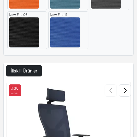
New File 06
New File 11
İlişkili Ürünler
%30
indirim
i