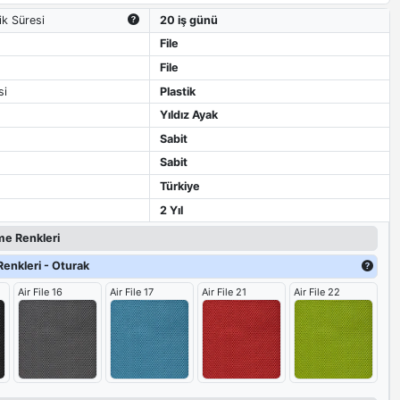
ik Süresi
20 iş günü
File
File
si
Plastik
Yıldız Ayak
Sabit
Sabit
Türkiye
2 Yıl
e Renkleri
enkleri - Oturak
Air File 16
Air File 17
Air File 21
Air File 22