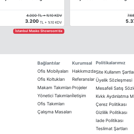
4.000 TL + %10 KDV
7.6
3.200
5.
TL + %10 KDV
İstanbul Masko Showroom'da
Politikalarımız
Bağlantılar
Kurumsal
Ofis Mobilyaları
Hakkımızda
Site Kullanım Şartla
Ofis Koltukları
Referanslar
Üyelik Sözleşmesi
Makam Takımları
Projeler
Mesafeli Satış Söz
Yönetici Takımları
İletişim
Kvkk Aydınlatma M
Ofis Takımları
Çerez Politikası
Çalışma Masaları
Gizlilik Politikası
Iade Politikası
Teslimat Şartları