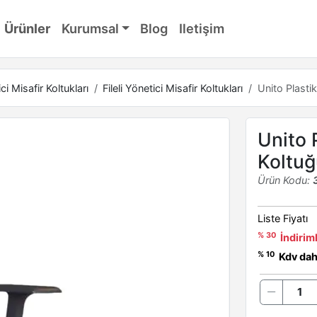
Ürünler
Kurumsal
Blog
Iletişim
ci Misafir Koltukları
Fileli Yönetici Misafir Koltukları
Unito Plastik
Unito P
Koltuğ
Ürün Kodu:
Liste Fiyatı
% 30
İndiriml
% 10
Kdv dahi