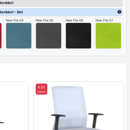
Renkleri
enkleri - Sırt
New File 04
New File 05
New File 06
New File 07
%30
indirim