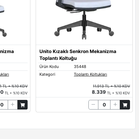
anizma
Unito Kızaklı Senkron Mekanizma
Toplantı Koltuğu
Ürün Kodu
35448
ukları
Kategori
Toplantı Koltukları
1 TL + %10 KDV
11.913 TL + %10 KDV
60
8.339
TL + %10 KDV
TL + %10 KDV