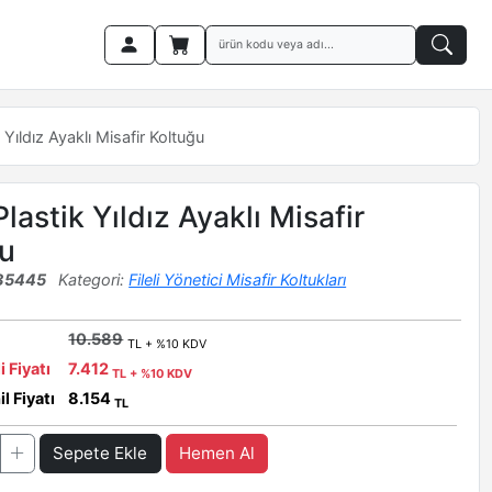
 Yıldız Ayaklı Misafir Koltuğu
lastik Yıldız Ayaklı Misafir
u
35445
Kategori:
Fileli Yönetici Misafir Koltukları
10.589
TL + %10 KDV
i Fiyatı
7.412
TL + %10 KDV
l Fiyatı
8.154
TL
Sepete Ekle
Hemen Al