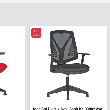
%30
indirim
Head Std Plastik Ayak Sabit Kol Yıldız Ayak Misafir Koltuğu