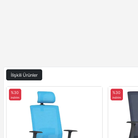
İlişkili Ürünler
%30
%30
indirim
indirim