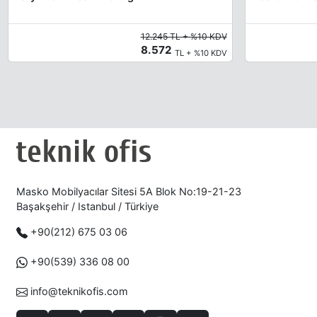
12.245 TL + %10 KDV
8.572
TL + %10 KDV
Masko Mobilyacılar Sitesi 5A Blok No:19-21-23
Başakşehir / Istanbul / Türkiye
+90(212) 675 03 06
+90(539) 336 08 00
info@teknikofis.com