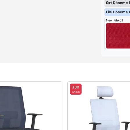
Sırt Döşeme 
File Döşeme R
New File 01
%30
indirim