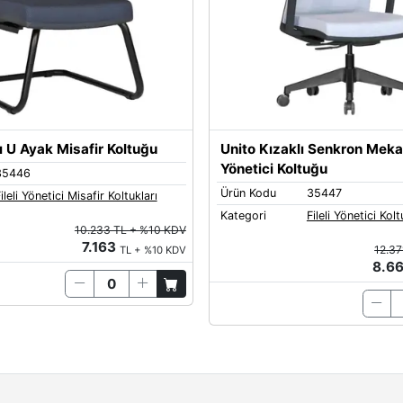
ı U Ayak Misafir Koltuğu
Unito Kızaklı Senkron Mek
Yönetici Koltuğu
35446
Ürün Kodu
35447
ileli Yönetici Misafir Koltukları
Kategori
Fileli Yönetici Kolt
10.233 TL + %10 KDV
7.163
12.37
TL + %10 KDV
8.6