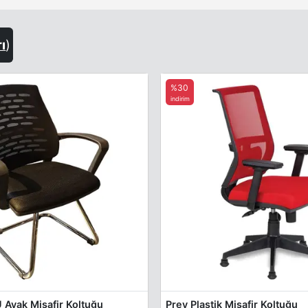
rı
)
%30
indirim
 Ayak Misafir Koltuğu
Prey Plastik Misafir Koltuğu