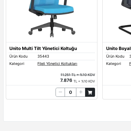
Unito Multi Tilt Yönetici Koltuğu
Unito Boyal
Ürün Kodu
35443
Ürün Kodu
Kategori
Fileli Yönetici Koltukları
Kategori
F
11.251 TL + %10 KDV
7.876
TL + %10 KDV