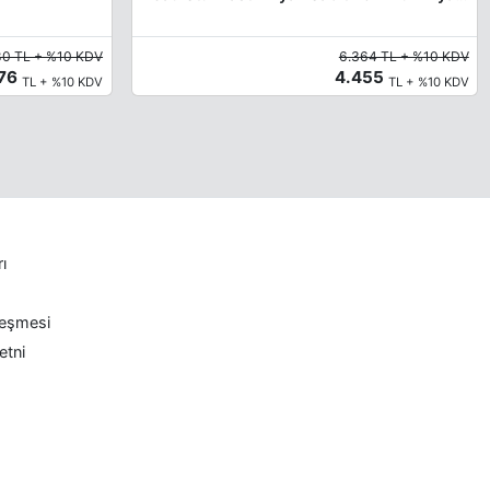
80 TL + %10 KDV
6.364 TL + %10 KDV
376
4.455
TL + %10 KDV
TL + %10 KDV
rı
leşmesi
etni