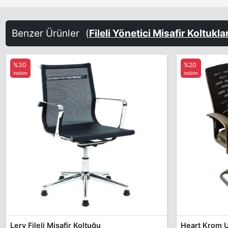
Benzer Ürünler
(
Fileli Yönetici Misafir Koltukla
%30
%20
indirim
indirim
Lery Fileli Misafir Koltuğu
Heart Krom U