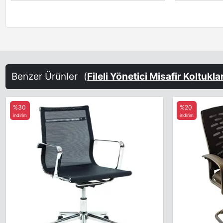
Benzer Ürünler
(
Fileli Yönetici Misafir Koltukla
%30
%20
indirim
indirim