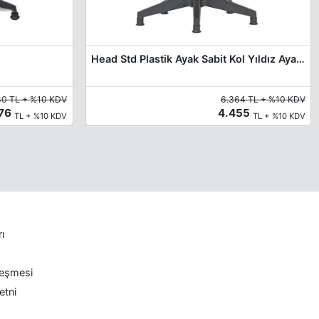
Head Std Plastik Ayak Sabit Kol Yıldız Ayak Misafir Koltuğu
80 TL + %10 KDV
6.364 TL + %10 KDV
376
4.455
TL + %10 KDV
TL + %10 KDV
rı
leşmesi
etni