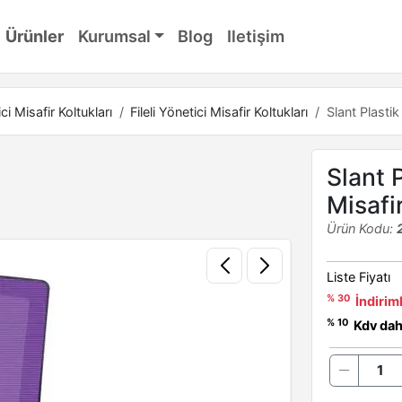
Ürünler
Kurumsal
Blog
Iletişim
ci Misafir Koltukları
Fileli Yönetici Misafir Koltukları
Slant Plastik
Slant 
Misafi
Ürün Kodu:
Liste Fiyatı
% 30
İndiriml
% 10
Kdv dahi