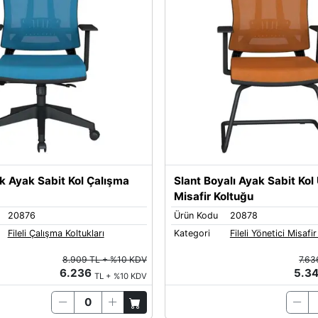
ik Ayak Sabit Kol Çalışma
Slant Boyalı Ayak Sabit Kol
Misafir Koltuğu
20876
Ürün Kodu
20878
Fileli Çalışma Koltukları
Kategori
Fileli Yönetici Misafir
8.909 TL + %10 KDV
7.63
6.236
5.3
TL + %10 KDV