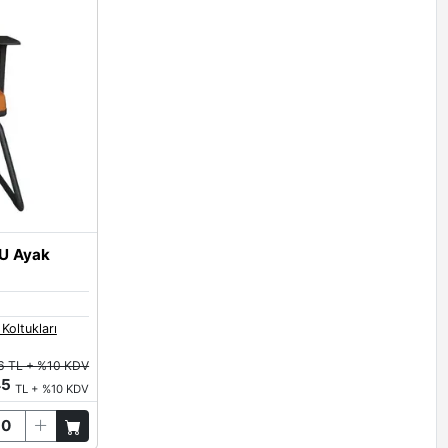
 U Ayak
 Koltukları
6 TL + %10 KDV
45
TL + %10 KDV