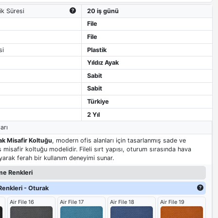
ik Süresi
20 iş günü
File
File
si
Plastik
Yıldız Ayak
Sabit
Sabit
Türkiye
2 Yıl
arı
yak Misafir Koltuğu
, modern ofis alanları için tasarlanmış sade ve
is misafir koltuğu modelidir. Fileli sırt yapısı, oturum sırasında hava
yarak ferah bir kullanım deneyimi sunar.
e Renkleri
enkleri - Oturak
Air File 16
Air File 17
Air File 18
Air File 19