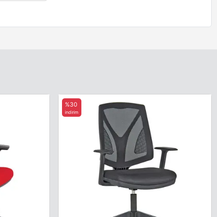
%30
indirim