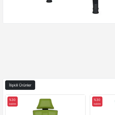
İlişkili Ürünler
%30
%30
indirim
indirim