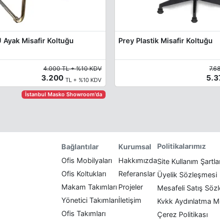
 Ayak Misafir Koltuğu
Prey Plastik Misafir Koltuğu
4.000 TL + %10 KDV
7.6
3.200
5.
TL + %10 KDV
İstanbul Masko Showroom'da
Politikalarımız
Bağlantılar
Kurumsal
Ofis Mobilyaları
Hakkımızda
Site Kullanım Şartla
Ofis Koltukları
Referanslar
Üyelik Sözleşmesi
Makam Takımları
Projeler
Mesafeli Satış Söz
Yönetici Takımları
İletişim
Kvkk Aydınlatma M
Ofis Takımları
Çerez Politikası