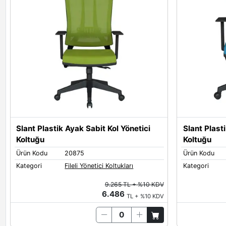
Slant Plastik Ayak Sabit Kol Yönetici
Slant Plast
Koltuğu
Koltuğu
Ürün Kodu
20875
Ürün Kodu
Kategori
Fileli Yönetici Koltukları
Kategori
9.265 TL + %10 KDV
6.486
TL + %10 KDV