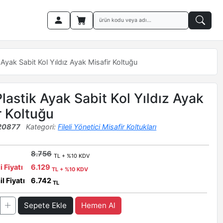
 Ayak Sabit Kol Yıldız Ayak Misafir Koltuğu
Plastik Ayak Sabit Kol Yıldız Ayak
r Koltuğu
20877
Kategori:
Fileli Yönetici Misafir Koltukları
8.756
TL + %10 KDV
i Fiyatı
6.129
TL + %10 KDV
l Fiyatı
6.742
TL
Sepete Ekle
Hemen Al