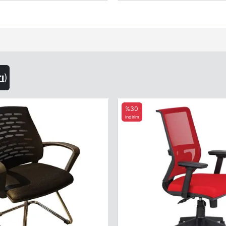
rı
)
%30
indirim