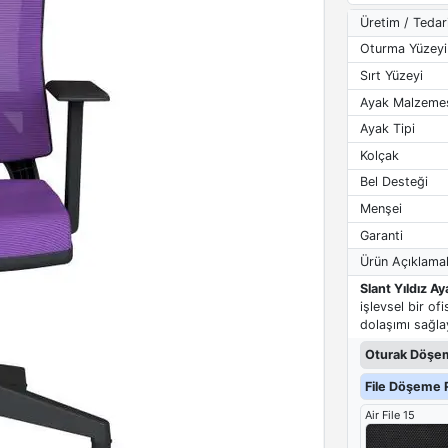
Üretim / Tedar
Oturma Yüzeyi
Sırt Yüzeyi
Ayak Malzeme
Ayak Tipi
Kolçak
Bel Desteği
Menşei
Garanti
Ürün Açıklamal
Slant Yıldız A
işlevsel bir of
dolaşımı sağla
Oturak Döşem
File Döşeme R
Air File 15