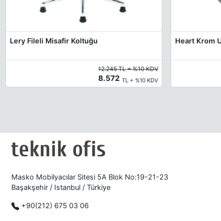
Lery Fileli Misafir Koltuğu
Heart Krom U
12.245 TL + %10 KDV
8.572
TL + %10 KDV
Masko Mobilyacılar Sitesi 5A Blok No:19-21-23
Başakşehir / Istanbul / Türkiye
+90(212) 675 03 06