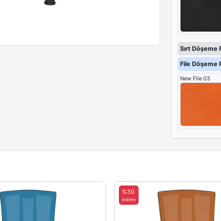
Sırt Döşeme 
File Döşeme R
New File 03
%30
indirim