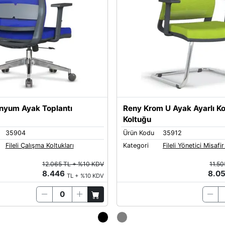
nyum Ayak Toplantı
Reny Krom U Ayak Ayarlı Ko
Koltuğu
35904
Ürün Kodu
35912
Fileli Çalışma Koltukları
Kategori
Fileli Yönetici Misafir
12.065 TL + %10 KDV
11.5
8.446
8.0
TL + %10 KDV