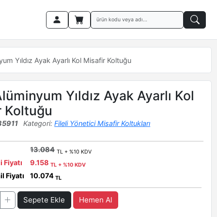
um Yıldız Ayak Ayarlı Kol Misafir Koltuğu
lüminyum Yıldız Ayak Ayarlı Kol
r Koltuğu
35911
Kategori:
Fileli Yönetici Misafir Koltukları
13.084
TL + %10 KDV
i Fiyatı
9.158
TL + %10 KDV
l Fiyatı
10.074
TL
Sepete Ekle
Hemen Al