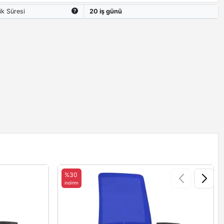
ik Süresi
20 iş günü
%30
indirim