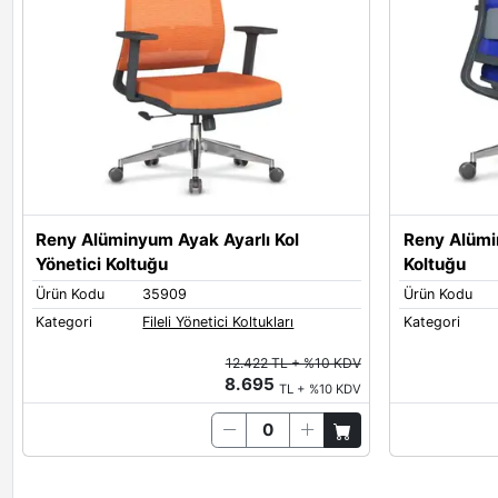
Reny Alüminyum Ayak Ayarlı Kol
Reny Alümi
Yönetici Koltuğu
Koltuğu
Ürün Kodu
35909
Ürün Kodu
Kategori
Fileli Yönetici Koltukları
Kategori
12.422 TL + %10 KDV
8.695
TL + %10 KDV