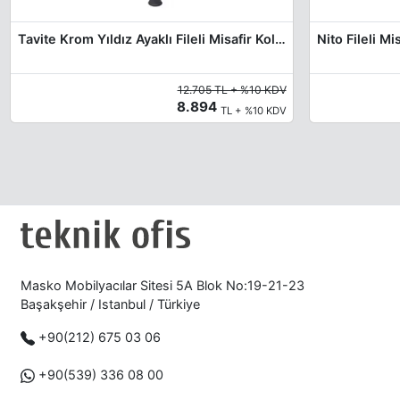
Tavite Krom Yıldız Ayaklı Fileli Misafir Koltuğu
Nito Fileli Mi
12.705 TL + %10 KDV
8.894
TL + %10 KDV
Masko Mobilyacılar Sitesi 5A Blok No:19-21-23
Başakşehir / Istanbul / Türkiye
+90(212) 675 03 06
+90(539) 336 08 00