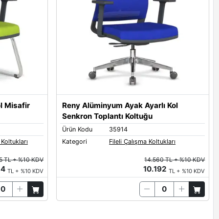
l Misafir
Reny Alüminyum Ayak Ayarlı Kol
Senkron Toplantı Koltuğu
Ürün Kodu
35914
 Koltukları
Kategori
Fileli Çalışma Koltukları
05 TL + %10 KDV
14.560 TL + %10 KDV
54
10.192
TL + %10 KDV
TL + %10 KDV