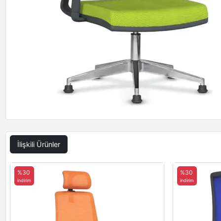
İlişkili Ürünler
%30
%30
indirim
indirim