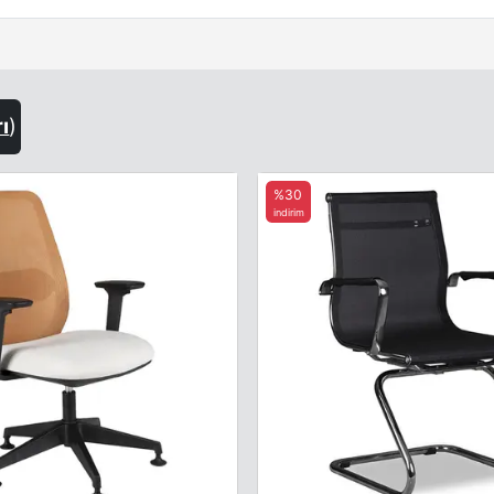
rı
)
%30
indirim