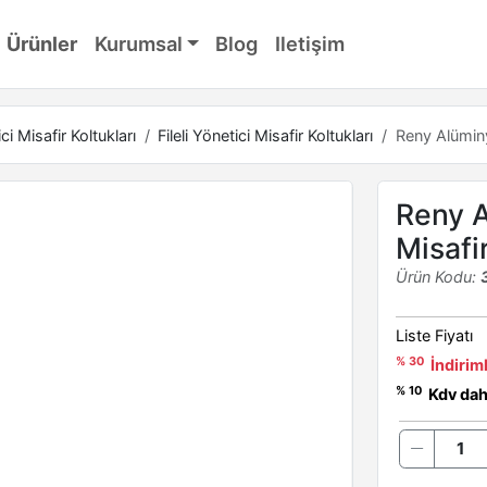
Ürünler
Kurumsal
Blog
Iletişim
ci Misafir Koltukları
Fileli Yönetici Misafir Koltukları
Reny Alüminy
Reny A
Misafi
Ürün Kodu:
Liste Fiyatı
% 30
İndiriml
% 10
Kdv dahi