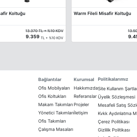
safir Koltuğu
Warm Fileli Misafir Koltuğu
13.370 TL + %10 KDV
13.5
9.359
9.
TL + %10 KDV
Politikalarımız
Bağlantılar
Kurumsal
Ofis Mobilyaları
Hakkımızda
Site Kullanım Şartla
Ofis Koltukları
Referanslar
Üyelik Sözleşmesi
Makam Takımları
Projeler
Mesafeli Satış Söz
Yönetici Takımları
İletişim
Kvkk Aydınlatma M
Ofis Takımları
Çerez Politikası
Çalışma Masaları
Gizlilik Politikası