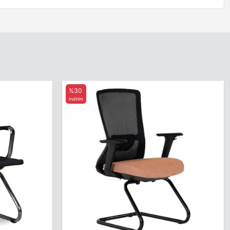
%30
indirim