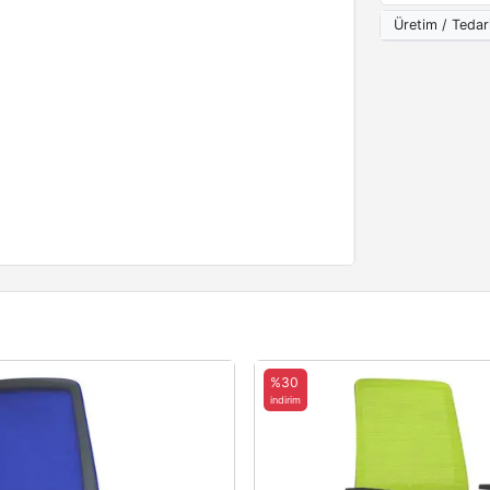
Üretim / Tedar
%30
indirim