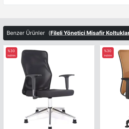
Benzer Ürünler
(
Fileli Yönetici Misafir Koltukla
%30
%30
indirim
indirim