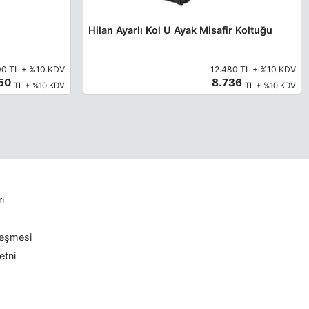
Hilan Ayarlı Kol U Ayak Misafir Koltuğu
00 TL + %10 KDV
12.480 TL + %10 KDV
450
8.736
TL + %10 KDV
TL + %10 KDV
rı
leşmesi
etni