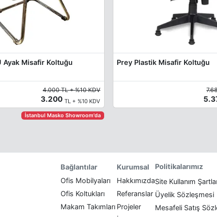
 Ayak Misafir Koltuğu
Prey Plastik Misafir Koltuğu
4.000 TL + %10 KDV
7.6
3.200
5.
TL + %10 KDV
İstanbul Masko Showroom'da
Politikalarımız
Bağlantılar
Kurumsal
Ofis Mobilyaları
Hakkımızda
Site Kullanım Şartla
Ofis Koltukları
Referanslar
Üyelik Sözleşmesi
Makam Takımları
Projeler
Mesafeli Satış Söz