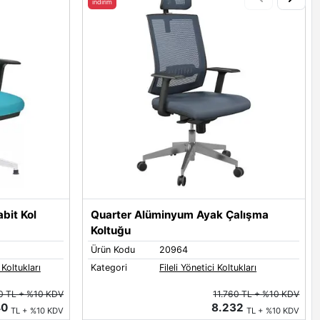
indirim
bit Kol
Quarter Alüminyum Ayak Çalışma
Koltuğu
Ürün Kodu
20964
 Koltukları
Kategori
Fileli Yönetici Koltukları
0 TL + %10 KDV
11.760 TL + %10 KDV
40
8.232
TL + %10 KDV
TL + %10 KDV