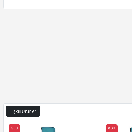
İlişkili Ürünler
%30
%30