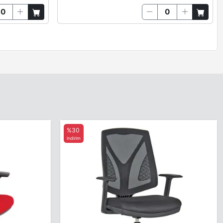
%30
indirim