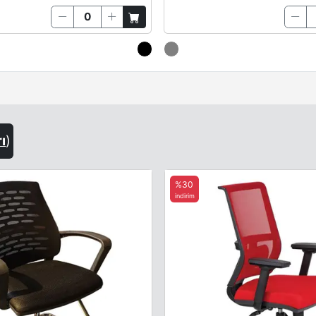
rı
)
%30
indirim