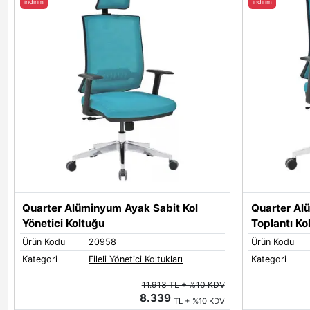
indirim
indirim
Quarter Alüminyum Ayak Sabit Kol
Quarter Al
Yönetici Koltuğu
Toplantı Ko
Ürün Kodu
20958
Ürün Kodu
Kategori
Fileli Yönetici Koltukları
Kategori
11.913 TL + %10 KDV
8.339
TL + %10 KDV