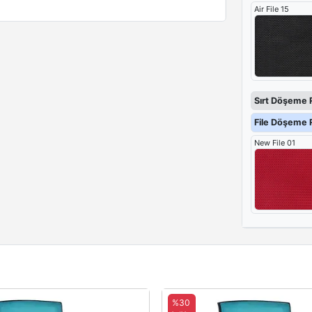
Air File 15
Sırt Döşeme 
File Döşeme R
New File 01
%30