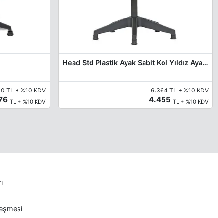
Head Std Plastik Ayak Sabit Kol Yıldız Ayak Misafir Koltuğu
80 TL + %10 KDV
6.364 TL + %10 KDV
376
4.455
TL + %10 KDV
TL + %10 KDV
rı
leşmesi