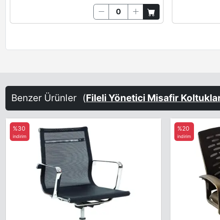
Benzer Ürünler
(
Fileli Yönetici Misafir Koltukla
%30
%20
indirim
indirim