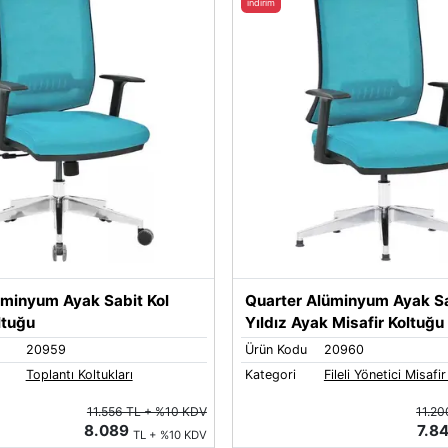
indirim
üminyum Ayak Sabit Kol
Quarter Alüminyum Ayak Sa
ltuğu
Yıldız Ayak Misafir Koltuğu
20959
Ürün Kodu
20960
Toplantı Koltukları
Kategori
Fileli Yönetici Misafir
11.556 TL + %10 KDV
11.20
8.089
7.8
TL + %10 KDV