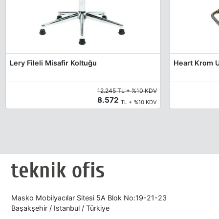
Lery Fileli Misafir Koltuğu
Heart Krom U
12.245 TL + %10 KDV
8.572
TL + %10 KDV
Masko Mobilyacılar Sitesi 5A Blok No:19-21-23
Başakşehir / Istanbul / Türkiye