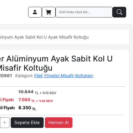
inyum Ayak Sabit Kol U Ayak Misafir Koltuğu
r Alüminyum Ayak Sabit Kol U
isafir Koltuğu
20961
Kategori:
Fileli Yönetici Misafir Koltukları
10.844
TL + %10 KDV
i Fiyatı
7.590
TL + %10 KDV
l Fiyatı
8.350
TL
Sepete Ekle
Hemen Al