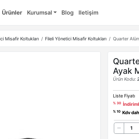
Ürünler
Kurumsal
Blog
Iletişim
ci Misafir Koltukları
Fileli Yönetici Misafir Koltukları
Quarter Alüm
Quarte
Ayak M
Ürün Kodu:
Liste Fiyatı
% 30
İndiriml
% 10
Kdv dahi