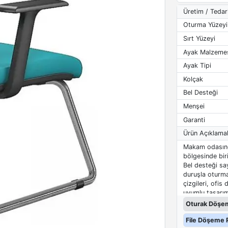
Üretim / Tedar
Oturma Yüzeyi
Sırt Yüzeyi
Ayak Malzeme
Ayak Tipi
Kolçak
Bel Desteği
Menşei
Garanti
Ürün Açıklamal
Makam odasında 
bölgesinde bir
Bel desteği sa
duruşla oturma
çizgileri, ofis
uyumlu tasarım
Oturak Döşem
File Döşeme R