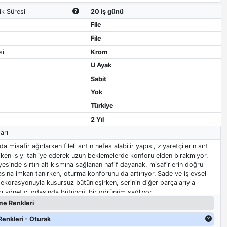
ik Süresi
20 iş günü
File
File
si
Krom
U Ayak
Sabit
Yok
Türkiye
2 Yıl
arı
misafir ağırlarken fileli sırtın nefes alabilir yapısı, ziyaretçilerin sırt
iken ısıyı tahliye ederek uzun beklemelerde konforu elden bırakmıyor.
yesinde sırtın alt kısmına sağlanan hafif dayanak, misafirlerin doğru
sına imkan tanırken, oturma konforunu da artırıyor. Sade ve işlevsel
 dekorasyonuyla kusursuz bütünleşirken, serinin diğer parçalarıyla
ı yönetici odasında bütüncül bir görünüm sağlıyor.
e Renkleri
enkleri - Oturak