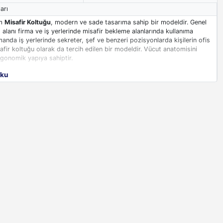
arı
om
Misafir Koltuğu
, modern ve sade tasarıma sahip bir modeldir. Genel
 alanı firma ve iş yerlerinde misafir bekleme alanlarında kullanıma
anda iş yerlerinde sekreter, şef ve benzeri pozisyonlarda kişilerin ofis
afir koltuğu olarak da tercih edilen bir modeldir. Vücut anatomisini
gonomik yapıya sahiptir.
oku
ltukları
yapısında kullanılan kaliteli teknik donanımları ve metal
sinde dış etkenlerden karşı daha dayanıklıdır. Misafir koltuğunun sırt
lan fileli yapı iskelete sabitlenerek tasarlanmıştır. Fileli yapı
turma sırasında geriye yaslandıklarında omurga yapısını destekleyerek
rıları önler. Fileli misafir koltuğunun oturma fontu yapısında poliüretan
ullanılarak imal edilmiş olup geniş yapısı sayesinde farklı vücut
ekler ve oldukça konforlu yapıya sahiptir. Kolçakları iskelet yapısında
stik ham maddeden imal edilmiş olup T şeklindedir. Misafir koltuğunun
 üzeri krom kaplama olup uçlarında koltuğun konumunu sabitlemeyi
kullanılır.
m Misafir Koltukları özel seriye ait bir modeldir. Ürünümüz uluslararası
ygun imal edilmektedir. Ürünümüz 2 yıl boyunca garanti kapsamındadır.