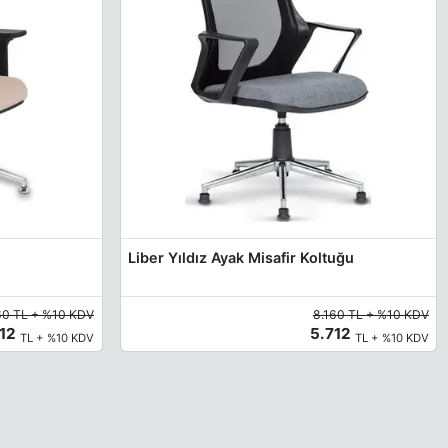
Liber Yıldız Ayak Misafir Koltuğu
60 TL + %10 KDV
8.160 TL + %10 KDV
712
5.712
TL + %10 KDV
TL + %10 KDV