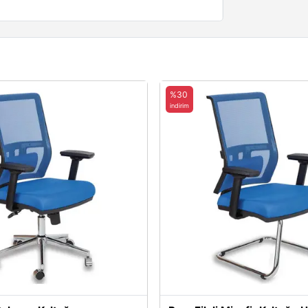
%30
indirim