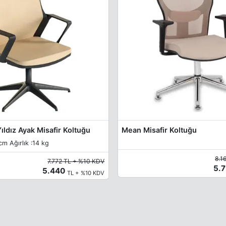
ıldız Ayak Misafir Koltuğu
Mean Misafir Koltuğu
m Ağırlık :14 kg
8.1
7.772 TL + %10 KDV
5.
5.440
TL + %10 KDV