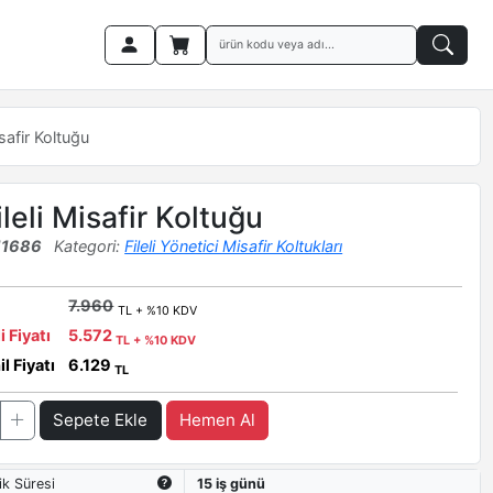
isafir Koltuğu
leli Misafir Koltuğu
11686
Kategori:
Fileli Yönetici Misafir Koltukları
7.960
TL + %10 KDV
i Fiyatı
5.572
TL + %10 KDV
l Fiyatı
6.129
TL
Sepete Ekle
Hemen Al
ik Süresi
15 iş günü