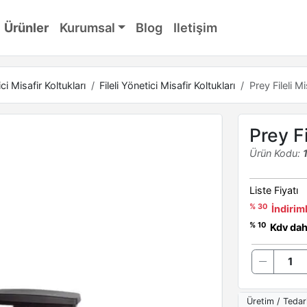
Ürünler
Kurumsal
Blog
Iletişim
ci Misafir Koltukları
Fileli Yönetici Misafir Koltukları
Prey Fileli M
Prey Fi
Ürün Kodu:
Liste Fiyatı
% 30
İndiriml
% 10
Kdv dahi
Üretim / Tedar