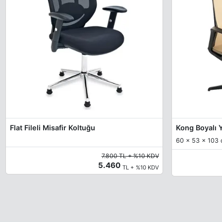
Flat Fileli Misafir Koltuğu
Kong Boyalı Y
60 x 53 x 103 c
7.800 TL + %10 KDV
5.460
TL + %10 KDV