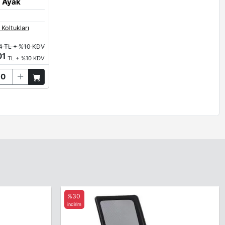
U Ayak
 Koltukları
4 TL + %10 KDV
01
TL + %10 KDV
%30
indirim