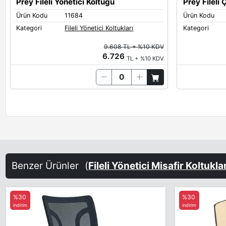
Prey Fileli Yönetici Koltuğu
Prey Fileli
Ürün Kodu
11684
Ürün Kodu
Kategori
Fileli Yönetici Koltukları
Kategori
9.608 TL + %10 KDV
6.726
TL + %10 KDV
Benzer Ürünler
(
Fileli Yönetici Misafir Koltukla
%30
%30
indirim
indirim