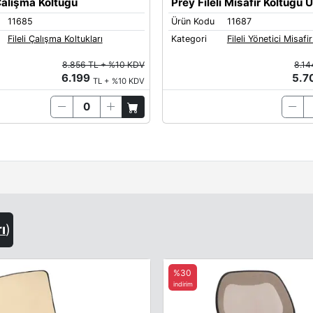
 Çalışma Koltuğu
Prey Fileli Misafir Koltuğu 
11685
Ürün Kodu
11687
Fileli Çalışma Koltukları
Kategori
Fileli Yönetici Misafir
8.856 TL + %10 KDV
8.14
6.199
5.7
TL + %10 KDV
rı
)
%30
indirim