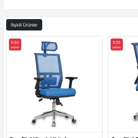
İlişkili Ürünler
%30
%30
indirim
indirim