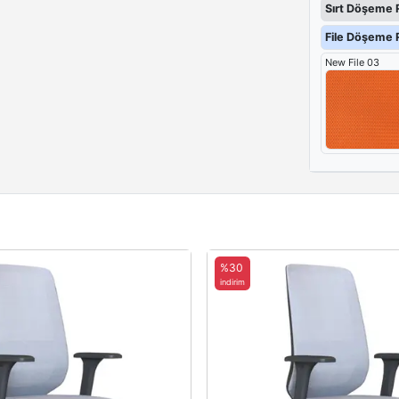
Sırt Döşeme 
File Döşeme R
New File 03
%30
indirim