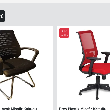
rı
)
%30
indirim
 Ayak Misafir Koltuğu
Prey Plastik Misafir Koltuğu