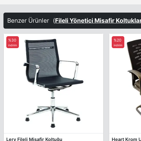
Benzer Ürünler
(
Fileli Yönetici Misafir Koltukla
%30
%20
indirim
indirim
Lery Fileli Misafir Koltuğu
Heart Krom U