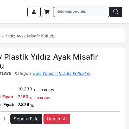
ik Yıldız Ayak Misafir Koltuğu
 Plastik Yıldız Ayak Misafir
u
31326
Kategori:
Fileli Yönetici Misafir Koltukları
10.233
TL + %10 KDV
i Fiyatı
7.163
TL + %10 KDV
l Fiyatı
7.879
TL
Sepete Ekle
Hemen Al