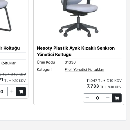
r Koltuğu
Nesoty Plastik Ayak Kızaklı Senkron
Yönetici Koltuğu
Ürün Kodu
31330
 Koltukları
Kategori
Fileli Yönetici Koltukları
6 TL + %10 KDV
21
11.047 TL + %10 KDV
TL + %10 KDV
7.733
TL + %10 KDV