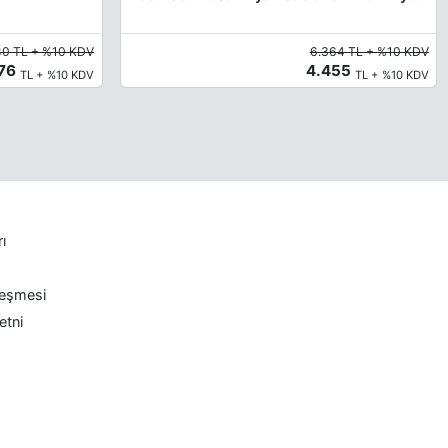
80 TL + %10 KDV
6.364 TL + %10 KDV
376
4.455
TL + %10 KDV
TL + %10 KDV
rı
leşmesi
etni