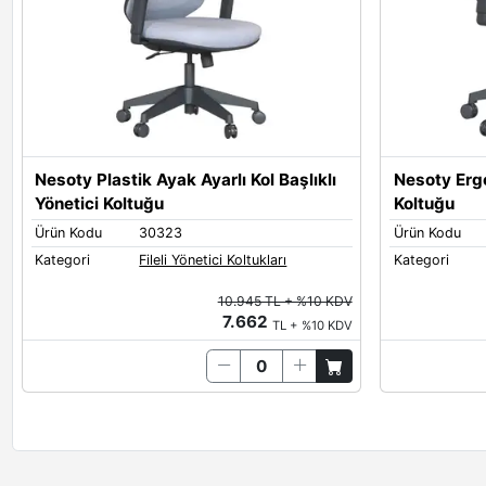
Nesoty Plastik Ayak Ayarlı Kol Başlıklı
Nesoty Ergo
Yönetici Koltuğu
Koltuğu
Ürün Kodu
30323
Ürün Kodu
Kategori
Fileli Yönetici Koltukları
Kategori
10.945 TL + %10 KDV
7.662
TL + %10 KDV