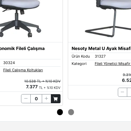
nomik Fileli Çalışma
Nesoty Metal U Ayak Misafi
Ürün Kodu
31327
30324
Kategori
Fileli Yönetici Misafir
Fileli Çalışma Koltukları
9.31
6.5
10.538 TL + %10 KDV
7.377
TL + %10 KDV