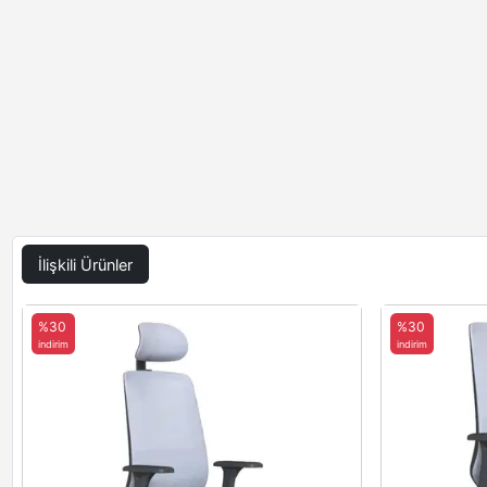
İlişkili Ürünler
%30
%30
indirim
indirim