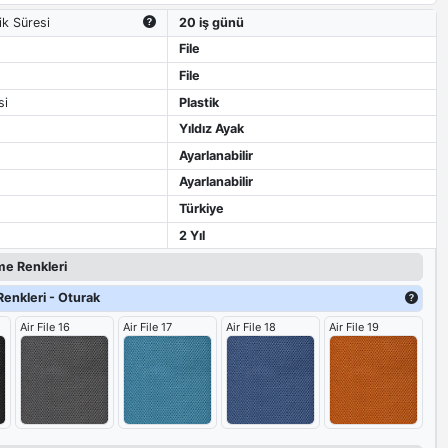
ik Süresi
20 iş günü
File
File
si
Plastik
Yıldız Ayak
Ayarlanabilir
Ayarlanabilir
Türkiye
2 Yıl
e Renkleri
enkleri - Oturak
Air File 16
Air File 17
Air File 18
Air File 19