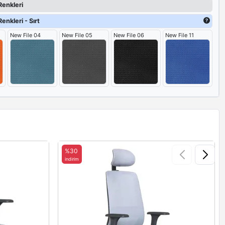
Renkleri
enkleri - Sırt
New File 04
New File 05
New File 06
New File 11
%30
indirim