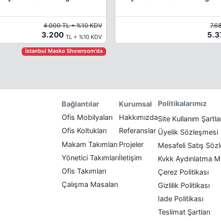
4.000 TL + %10 KDV
7.6
3.200
5.
TL + %10 KDV
İstanbul Masko Showroom'da
Politikalarımız
Bağlantılar
Kurumsal
Ofis Mobilyaları
Hakkımızda
Site Kullanım Şartla
Ofis Koltukları
Referanslar
Üyelik Sözleşmesi
Makam Takımları
Projeler
Mesafeli Satış Söz
Yönetici Takımları
İletişim
Kvkk Aydınlatma M
Ofis Takımları
Çerez Politikası
Çalışma Masaları
Gizlilik Politikası
Iade Politikası
Teslimat Şartları