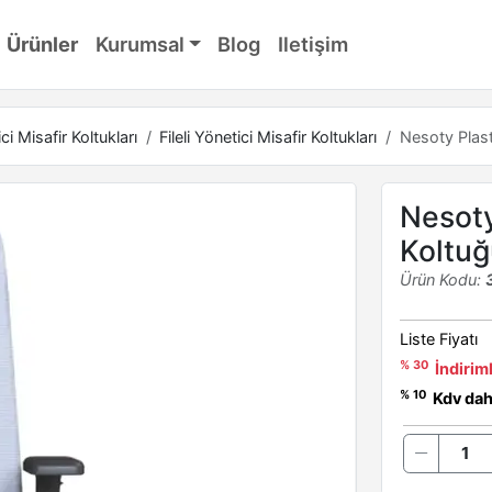
Ürünler
Kurumsal
Blog
Iletişim
ci Misafir Koltukları
Fileli Yönetici Misafir Koltukları
Nesoty Plast
Nesoty
Koltuğ
Ürün Kodu:
Liste Fiyatı
% 30
İndiriml
% 10
Kdv dahi