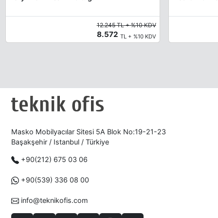
12.245 TL + %10 KDV
8.572
TL + %10 KDV
Masko Mobilyacılar Sitesi 5A Blok No:19-21-23
Başakşehir / Istanbul / Türkiye
+90(212) 675 03 06
+90(539) 336 08 00
info@teknikofis.com