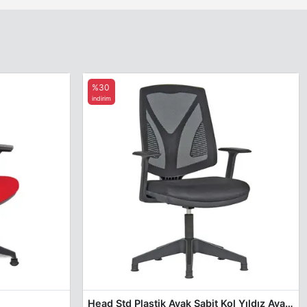
%30
indirim
Head Std Plastik Ayak Sabit Kol Yıldız Ayak Misafir Koltuğu