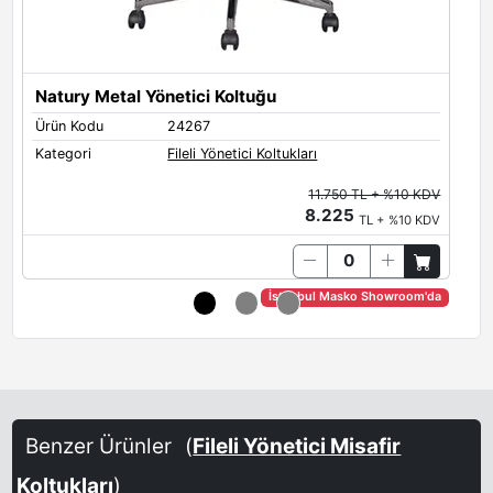
Natury Metal Yönetici Koltuğu
Ürün Kodu
24267
Ü
Kategori
Fileli Yönetici Koltukları
K
11.750 TL + %10 KDV
8.225
TL + %10 KDV
İstanbul Masko Showroom'da
Benzer Ürünler
(
Fileli Yönetici Misafir
Koltukları
)