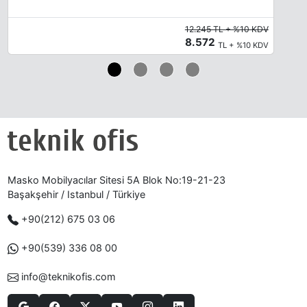
12.245 TL + %10 KDV
8.572
TL + %10 KDV
Masko Mobilyacılar Sitesi 5A Blok No:19-21-23
Başakşehir / Istanbul / Türkiye
+90(212) 675 03 06
+90(539) 336 08 00
info@teknikofis.com