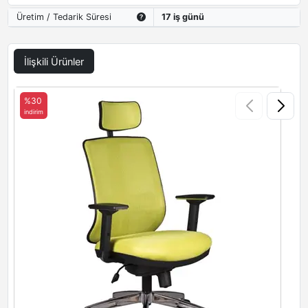
Üretim / Tedarik Süresi
17 iş günü
İlişkili Ürünler
%30
indirim
i