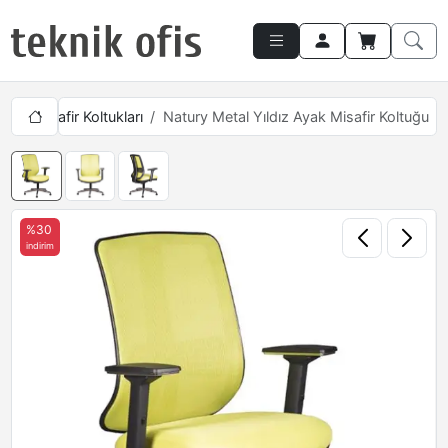
netici Misafir Koltukları
Natury Metal Yıldız Ayak Misafir Koltuğu
%30
indirim