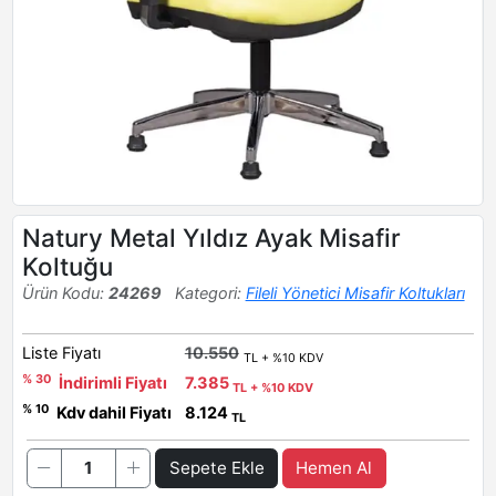
Natury Metal Yıldız Ayak Misafir
Koltuğu
Ürün Kodu:
24269
Kategori:
Fileli Yönetici Misafir Koltukları
Liste Fiyatı
10.550
TL + %10 KDV
% 30
İndirimli Fiyatı
7.385
TL + %10 KDV
% 10
Kdv dahil Fiyatı
8.124
TL
Sepete Ekle
Hemen Al