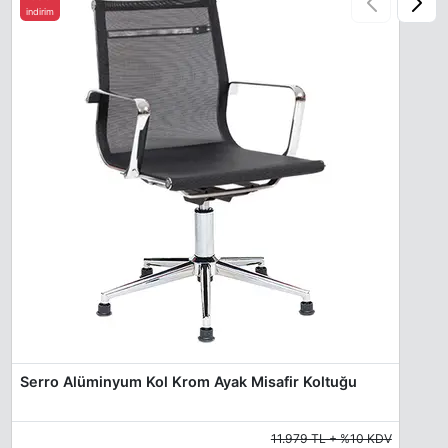
indirim
Serro Alüminyum Kol Krom Ayak Misafir Koltuğu
11.979 TL + %10 KDV