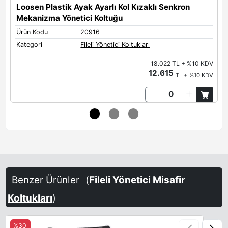
Loosen Plastik Ayak Ayarlı Kol Kızaklı Senkron
Mekanizma Yönetici Koltuğu
T
Ürün Kodu
20916
Ü
Kategori
Fileli Yönetici Koltukları
K
18.022 TL + %10 KDV
12.615
TL + %10 KDV
Benzer Ürünler
(
Fileli Yönetici Misafir
Koltukları
)
%30