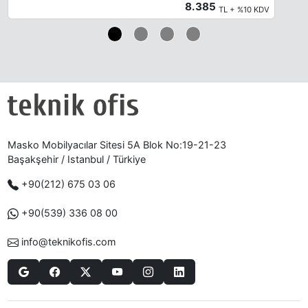
8.385
TL + %10 KDV
Masko Mobilyacılar Sitesi 5A Blok No:19-21-23
Başakşehir / Istanbul / Türkiye
+90(212) 675 03 06
+90(539) 336 08 00
info@teknikofis.com