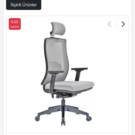
İlişkili Ürünler
%30
indirim
i