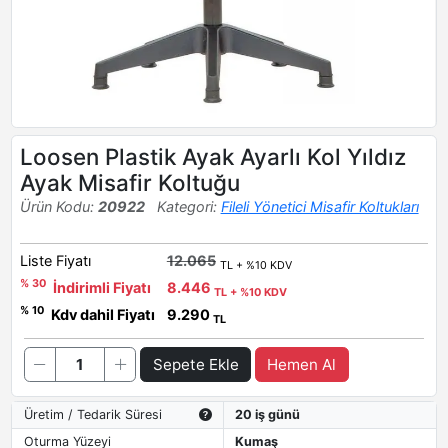
Loosen Plastik Ayak Ayarlı Kol Yıldız
Ayak Misafir Koltuğu
Ürün Kodu:
20922
Kategori:
Fileli Yönetici Misafir Koltukları
Liste Fiyatı
12.065
TL + %10 KDV
% 30
İndirimli Fiyatı
8.446
TL + %10 KDV
% 10
Kdv dahil Fiyatı
9.290
TL
Sepete Ekle
Hemen Al
Üretim / Tedarik Süresi
20 iş günü
Oturma Yüzeyi
Kumaş