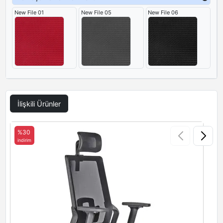
New File 01
New File 05
New File 06
İlişkili Ürünler
%30
indirim
i