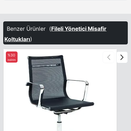
Benzer Ürünler
(
Fileli Yönetici Misafir
Koltukları
)
%30
indirim