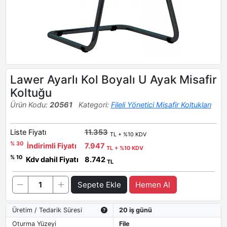
Lawer Ayarlı Kol Boyalı U Ayak Misafir
Koltuğu
Ürün Kodu:
20561
Kategori:
Fileli Yönetici Misafir Koltukları
Liste Fiyatı
11.353
TL + %10 KDV
% 30
İndirimli Fiyatı
7.947
TL + %10 KDV
% 10
Kdv dahil Fiyatı
8.742
TL
Sepete Ekle
Hemen Al
Üretim / Tedarik Süresi
20 iş günü
Oturma Yüzeyi
File