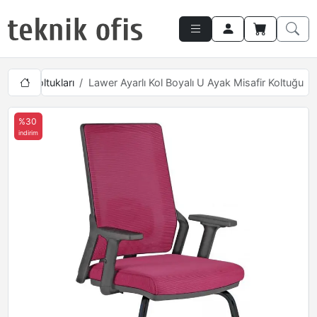
Misafir Koltukları
Lawer Ayarlı Kol Boyalı U Ayak Misafir Koltuğu
%30
indirim