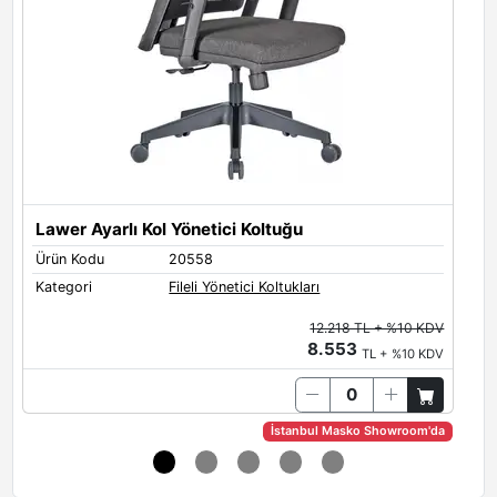
Lawer Ayarlı Kol Yönetici Koltuğu
Ürün Kodu
20558
Ü
Kategori
Fileli Yönetici Koltukları
K
12.218 TL + %10 KDV
8.553
TL + %10 KDV
İstanbul Masko Showroom'da