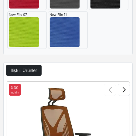
New File 07
New File 11
İlişkili Ürünler
%30
indirim
i