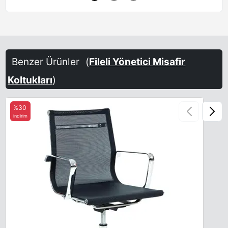
Benzer Ürünler
(
Fileli Yönetici Misafir
Koltukları
)
%30
indirim