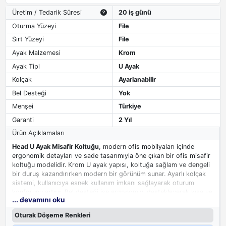
Üretim / Tedarik Süresi
20 iş günü
Oturma Yüzeyi
File
Sırt Yüzeyi
File
Ayak Malzemesi
Krom
Ayak Tipi
U Ayak
Kolçak
Ayarlanabilir
Bel Desteği
Yok
Menşei
Türkiye
Garanti
2 Yıl
Ürün Açıklamaları
Head U Ayak Misafir Koltuğu
, modern ofis mobilyaları içinde
ergonomik detayları ve sade tasarımıyla öne çıkan bir ofis misafir
koltuğu modelidir. Krom U ayak yapısı, koltuğa sağlam ve dengeli
bir duruş kazandırırken modern bir görünüm sunar. Ayarlı kolçak
sistemi, kullanıcıya esnek kullanım imkanı sağlayarak oturum
konforunu artırır. Bel desteği ise ergonomiyi destekleyerek kısa ve
... devamını oku
orta süreli kullanımlarda daha dengeli bir oturum deneyimi sunar.
Sade tasdarımı sayesinde farklı ofis dekorasyonlarına kolayca
Oturak Döşeme Renkleri
uyum sağlar.