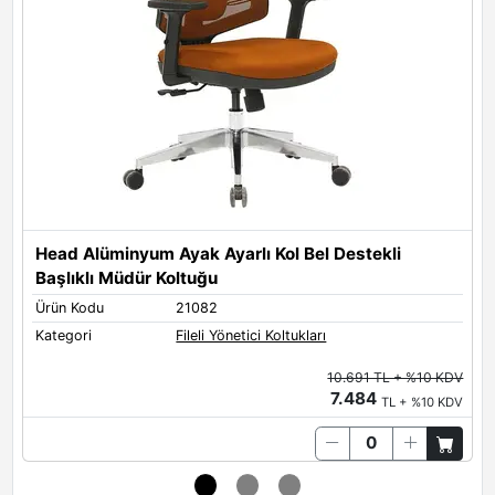
Head Alüminyum Ayak Ayarlı Kol Bel Destekli
H
Başlıklı Müdür Koltuğu
Ü
Ürün Kodu
21082
K
Kategori
Fileli Yönetici Koltukları
10.691 TL + %10 KDV
7.484
TL + %10 KDV