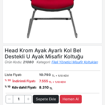
Head Krom Ayak Ayarlı Kol Bel
Destekli U Ayak Misafir Koltuğu
Ürün Kodu:
21080
Kategori:
Fileli Yönetici Misafir Koltukları
Liste Fiyatı
10.793
TL + %10 KDV
% 30
İndirimli Fiyatı
7.555
TL + %10 KDV
% 10
Kdv dahil Fiyatı
8.310
TL
Sepete Ekle
Hemen Al