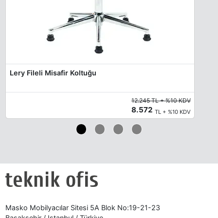
Lery Fileli Misafir Koltuğu
12.245 TL + %10 KDV
8.572
TL + %10 KDV
Masko Mobilyacılar Sitesi 5A Blok No:19-21-23
Başakşehir / Istanbul / Türkiye