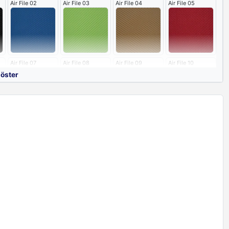
Air File 02
Air File 03
Air File 04
Air File 05
Air File 07
Air File 08
Air File 09
Air File 10
göster
Air File 12
Air File 13
Air File 14
Air File 15
Renkleri
enkleri - Sırt
Sert File 02
Sert File 03
Sert File 04
Sert File 05