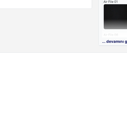
Air File 01
Air File 06
... devamını 
Air File 11
Sırt Döşeme 
File Döşeme R
Sert File 01