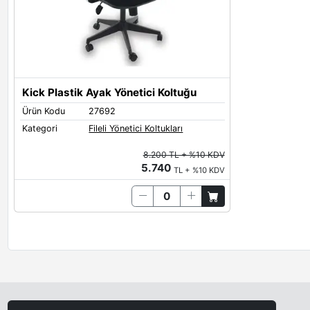
Kick Plastik Ayak Yönetici Koltuğu
Ürün Kodu
27692
Kategori
Fileli Yönetici Koltukları
8.200 TL + %10 KDV
5.740
TL + %10 KDV