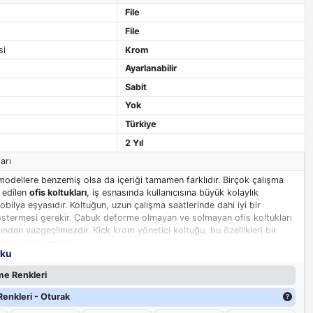
File
File
si
Krom
Ayarlanabilir
Sabit
Yok
Türkiye
2 Yıl
arı
 modellere benzemiş olsa da içeriği tamamen farklıdır. Birçok çalışma
h edilen
ofis koltukları
, iş esnasında kullanıcısına büyük kolaylık
bilya eşyasıdır. Koltuğun, uzun çalışma saatlerinde dahi iyi bir
stermesi gerekir. Çabuk deforme olmayan ve solmayan ofis koltukları
fından vazgeçilmezdir. Kick krom yönetici koltuğu, bu özellikleri bir
mayı başarmıştır.
oku
ğu
, sırt kısmının farklı bir dizayn yapısı ile hemen dikkat çekmektedir.
e Renkleri
eyen bir yapıya sahip olması, kolay kullanım sağlamaktadır. Ekstra
 büyük bir avantaj sağlamaktadır. Çoğu koltuklarda baş kısmı birleşik
enkleri - Oturak
modelinde ayrı tutulmuştur.