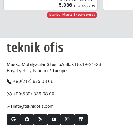
5.936
TL + %10 KDV
İstanbul Masko Showroom'da
Masko Mobilyacılar Sitesi 5A Blok No:19-21-23
Başakşehir / Istanbul / Türkiye
+90(212) 675 03 06
+90(539) 336 08 00
info@teknikofis.com