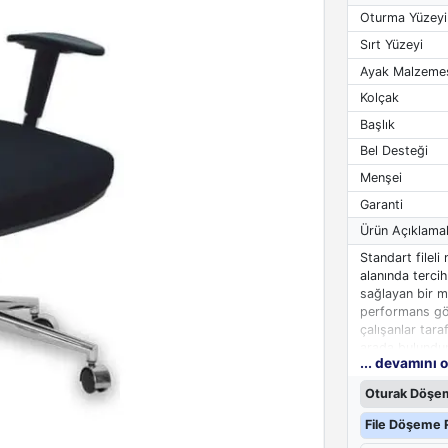
Oturma Yüzeyi
Sırt Yüzeyi
Ayak Malzeme
Kolçak
Başlık
Bel Desteği
Menşei
Garanti
Ürün Açıklamal
Standart fileli
alanında terci
sağlayan bir mo
performans gö
çalışanlar tara
arada bulundur
... devamını 
Yönetici koltu
Oturak Döşem
vücudu destekl
baş desteği de
File Döşeme R
olurken, Kick 