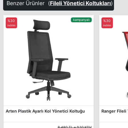
Benzer Ürünler
(
Fileli Yönetici Koltukları
)
kampanyalı
%30
%30
indirim
indirim
Arten Plastik Ayarlı Kol Yönetici Koltuğu
Ranger Fileli
8.480 TL + %10 KDV