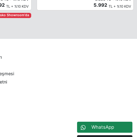
992
5.992
TL + %10 KDV
TL + %10 KDV
asko Showroom'da
rı
leşmesi
etni
WhatsApp