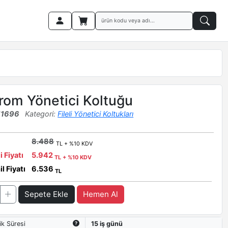
rom Yönetici Koltuğu
11696
Kategori:
Fileli Yönetici Koltukları
8.488
TL + %10 KDV
i Fiyatı
5.942
TL + %10 KDV
l Fiyatı
6.536
TL
Sepete Ekle
Hemen Al
ik Süresi
15 iş günü