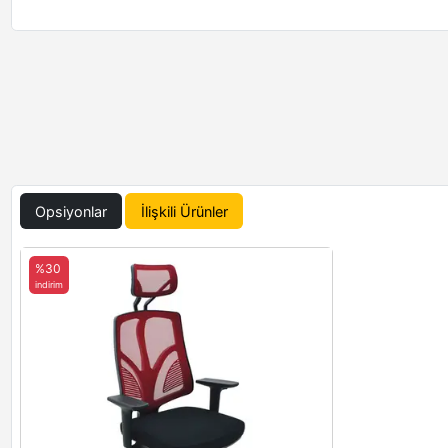
Opsiyonlar
İlişkili Ürünler
%30
indirim