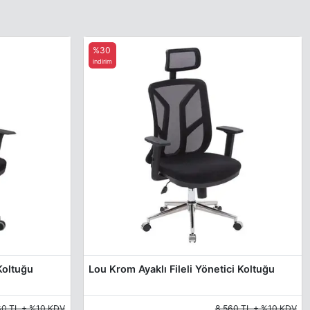
%30
indirim
Koltuğu
Lou Krom Ayaklı Fileli Yönetici Koltuğu
60 TL + %10 KDV
8.560 TL + %10 KDV