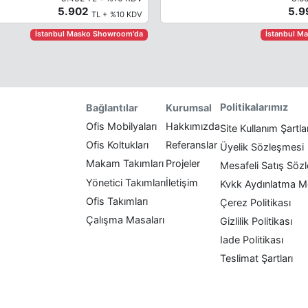
5.902
5.
TL + %10 KDV
İstanbul Masko Showroom'da
İstanbul M
Politikalarımız
Bağlantılar
Kurumsal
Ofis Mobilyaları
Hakkımızda
Site Kullanım Şartla
Ofis Koltukları
Referanslar
Üyelik Sözleşmesi
Makam Takımları
Projeler
Mesafeli Satış Söz
Yönetici Takımları
İletişim
Kvkk Aydınlatma M
Ofis Takımları
Çerez Politikası
Çalışma Masaları
Gizlilik Politikası
Iade Politikası
Teslimat Şartları