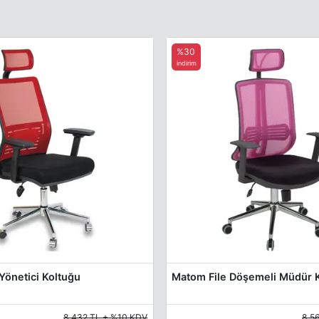
%30
indirim
 Yönetici Koltuğu
Matom File Döşemeli Müdür 
8.432 TL + %10 KDV
8.5