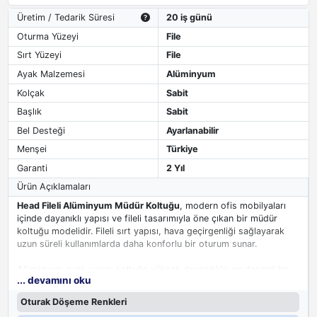
Üretim / Tedarik Süresi
20 iş günü
Oturma Yüzeyi
File
Sırt Yüzeyi
File
Ayak Malzemesi
Alüminyum
Kolçak
Sabit
Başlık
Sabit
Bel Desteği
Ayarlanabilir
Menşei
Türkiye
Garanti
2 Yıl
Ürün Açıklamaları
Head Fileli Alüminyum Müdür Koltuğu
, modern ofis mobilyaları
içinde dayanıklı yapısı ve fileli tasarımıyla öne çıkan bir müdür
koltuğu modelidir. Fileli sırt yapısı, hava geçirgenliği sağlayarak
uzun süreli kullanımlarda daha konforlu bir oturum sunar.
Alüminyum ayak yapısı koltuğa yüksek dayanıklılık ve dengeli bir
... devamını oku
duruş kazandırırken, sabit kol ve sabit başlık detayları günlük
kullanım için temel destek sağlar. Bel desteği ise ergonomiyi
Oturak Döşeme Renkleri
güçlendirerek çalışma konforunu artırır.