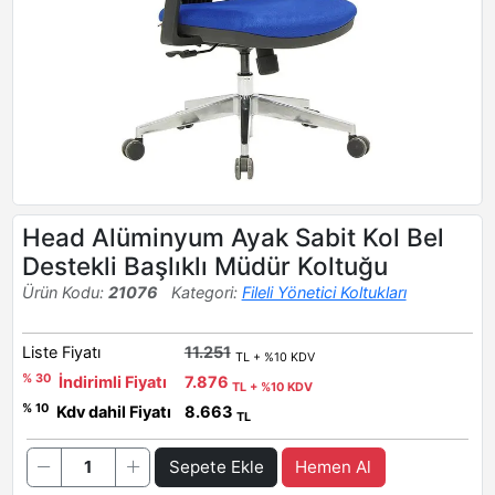
Head Alüminyum Ayak Sabit Kol Bel
Destekli Başlıklı Müdür Koltuğu
Ürün Kodu:
21076
Kategori:
Fileli Yönetici Koltukları
Liste Fiyatı
11.251
TL + %10 KDV
% 30
İndirimli Fiyatı
7.876
TL + %10 KDV
% 10
Kdv dahil Fiyatı
8.663
TL
Sepete Ekle
Hemen Al