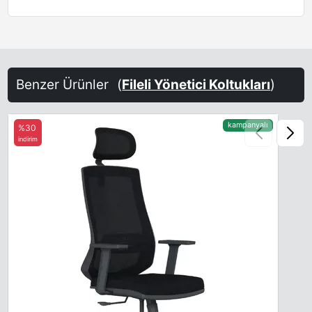
Benzer Ürünler
(
Fileli Yönetici Koltukları
)
kampanyalı
%30
indirim