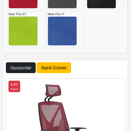
New File 07
New File 11
Opsiyonlar
İlişkili Ürünler
%30
indirim