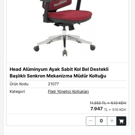
Head Alüminyum Ayak Sabit Kol Bel Destekli
Başlıklı Senkron Mekanizma Müdür Koltuğu
Ürün Kodu
21077
Kategori
Fileli Yönetici Koltukları
11.353 TL + %10 KDV
7.947
TL + %10 KDV