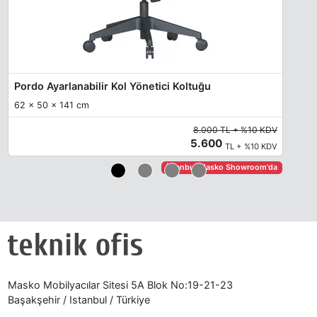
Pordo Ayarlanabilir Kol Yönetici Koltuğu
62 x 50 x 141 cm
8.000 TL + %10 KDV
5.600
TL + %10 KDV
İstanbul Masko Showroom'da
Masko Mobilyacılar Sitesi 5A Blok No:19-21-23
Başakşehir / Istanbul / Türkiye