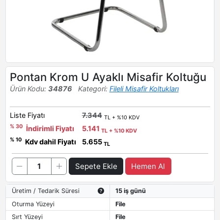
Pontan Krom U Ayaklı Misafir Koltuğu
Ürün Kodu:
34876
Kategori:
Fileli Misafir Koltukları
Liste Fiyatı
7.344
TL + %10 KDV
% 30
İndirimli Fiyatı
5.141
TL + %10 KDV
% 10
Kdv dahil Fiyatı
5.655
TL
Sepete Ekle
Hemen Al
Üretim / Tedarik Süresi
15 iş günü
Oturma Yüzeyi
File
Sırt Yüzeyi
File