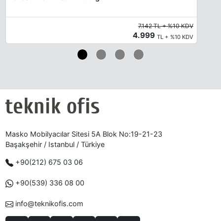
7.142 TL + %10 KDV
4.999
TL + %10 KDV
Masko Mobilyacılar Sitesi 5A Blok No:19-21-23
Başakşehir / Istanbul / Türkiye
+90(212) 675 03 06
+90(539) 336 08 00
info@teknikofis.com