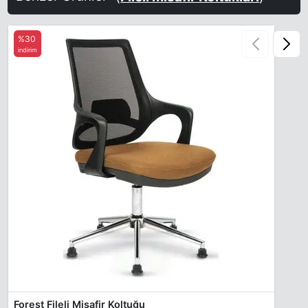
%30
indirim
Sert File 10
Sert File 11
Sert File 12
Sert File 13
Sert File 14
Sert File 15
Forest Fileli Misafir Koltuğu