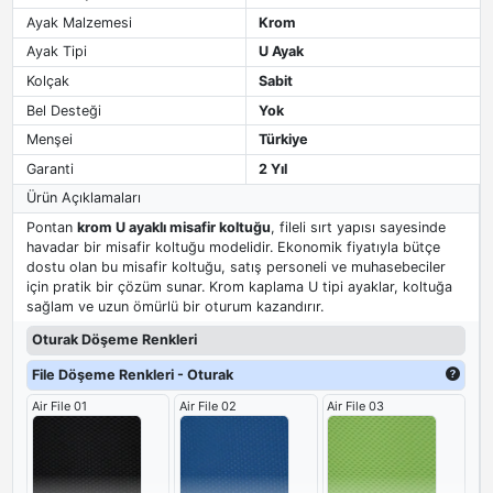
Ayak Malzemesi
Krom
Ayak Tipi
U Ayak
Kolçak
Sabit
Bel Desteği
Yok
Menşei
Türkiye
Garanti
2 Yıl
Ürün Açıklamaları
Pontan
krom U ayaklı misafir koltuğu
, fileli sırt yapısı sayesinde
havadar bir misafir koltuğu modelidir. Ekonomik fiyatıyla bütçe
dostu olan bu misafir koltuğu, satış personeli ve muhasebeciler
için pratik bir çözüm sunar. Krom kaplama U tipi ayaklar, koltuğa
sağlam ve uzun ömürlü bir oturum kazandırır.
Oturak Döşeme Renkleri
File Döşeme Renkleri - Oturak
Air File 01
Air File 02
Air File 03