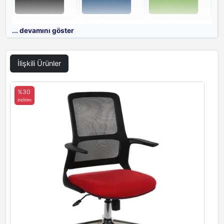
Air File 04
Air File 05
Air File 06
... devamını göster
İlişkili Ürünler
Air File 07
Air File 08
Air File 09
%30
indirim
Air File 10
Air File 11
Air File 12
Air File 13
Air File 14
Air File 15