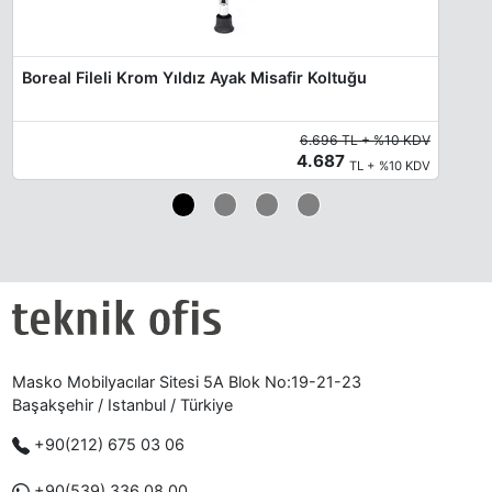
Boreal Fileli Krom Yıldız Ayak Misafir Koltuğu
6.696 TL + %10 KDV
4.687
TL + %10 KDV
Masko Mobilyacılar Sitesi 5A Blok No:19-21-23
Başakşehir / Istanbul / Türkiye
+90(212) 675 03 06
+90(539) 336 08 00