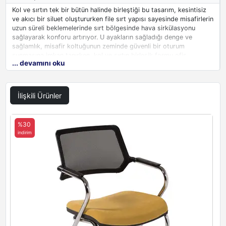
Kol ve sırtın tek bir bütün halinde birleştiği bu tasarım, kesintisiz
ve akıcı bir siluet oluştururken file sırt yapısı sayesinde misafirlerin
uzun süreli beklemelerinde sırt bölgesinde hava sirkülasyonu
sağlayarak konforu artırıyor. U ayakların sağladığı denge ve
sağlamlık, misafir koltuğunun zeminde güvenli bir oturum
sunmasına imkan tanırken, kol ve sırtın birleşik formu ofis
... devamını oku
dekorasyonunda modern bir görünüm yaratıyor. Yönetici
odalarında misafir ağırlarken sade ve prestijli bir tercih olarak öne
çıkan bu
fileli misafir koltuğu
, ergonomik detayları ve şık
duruşuyla bekleme alanlarına çağdaş bir soluk getiriyor.
İlişkili Ürünler
%30
indirim