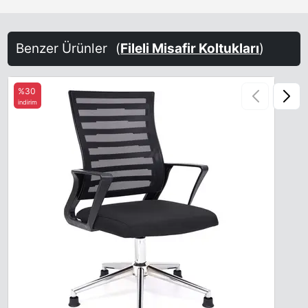
Benzer Ürünler
(
Fileli Misafir Koltukları
)
%30
indirim