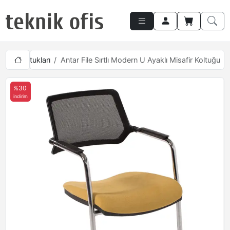
Misafir Koltukları
Antar File Sırtlı Modern U Ayaklı Misafir Koltuğu
%30
indirim