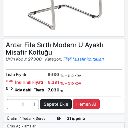
Antar File Sırtlı Modern U Ayaklı
Misafir Koltuğu
Ürün Kodu:
27300
Kategori:
Fileli Misafir Koltukları
Liste Fiyatı
9.130
TL + %10 KDV
% 30
İndirimli Fiyatı
6.391
TL + %10 KDV
% 10
Kdv dahil Fiyatı
7.030
TL
Sepete Ekle
Hemen Al
Üretim / Tedarik Süresi
21 iş günü
Ürün Açıklamaları