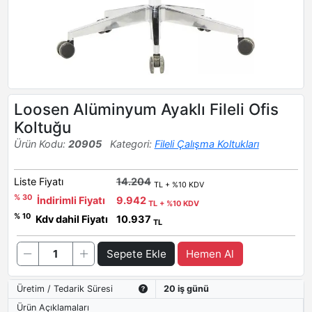
Loosen Alüminyum Ayaklı Fileli Ofis
Koltuğu
Ürün Kodu:
20905
Kategori:
Fileli Çalışma Koltukları
Liste Fiyatı
14.204
TL + %10 KDV
% 30
İndirimli Fiyatı
9.942
TL + %10 KDV
% 10
Kdv dahil Fiyatı
10.937
TL
Sepete Ekle
Hemen Al
Üretim / Tedarik Süresi
20 iş günü
Ürün Açıklamaları