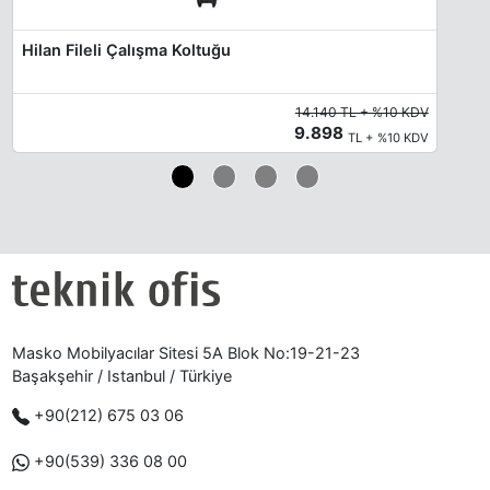
Hilan Fileli Çalışma Koltuğu
14.140 TL + %10 KDV
9.898
TL + %10 KDV
Masko Mobilyacılar Sitesi 5A Blok No:19-21-23
Başakşehir / Istanbul / Türkiye
+90(212) 675 03 06
+90(539) 336 08 00