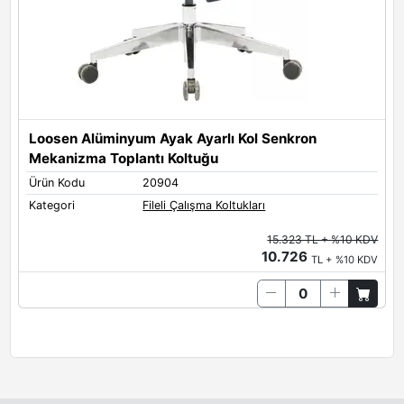
Loosen Alüminyum Ayak Ayarlı Kol Senkron
Mekanizma Toplantı Koltuğu
Ürün Kodu
20904
Kategori
Fileli Çalışma Koltukları
15.323 TL + %10 KDV
10.726
TL + %10 KDV