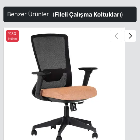
Benzer Ürünler
(
Fileli Çalışma Koltukları
)
%30
indirim