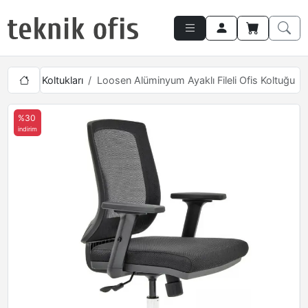
li Çalışma Koltukları
Loosen Alüminyum Ayaklı Fileli Ofis Koltuğu
%30
indirim