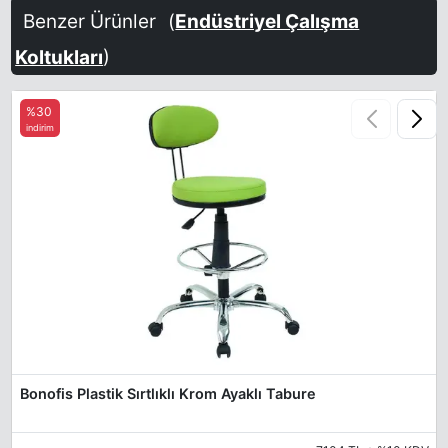
Patara 16
Patara 17
Patara 18
Benzer Ürünler
(
Endüstriyel Çalışma
Koltukları
)
%30
indirim
Patara 19
Bonofis Plastik Sırtlıklı Krom Ayaklı Tabure