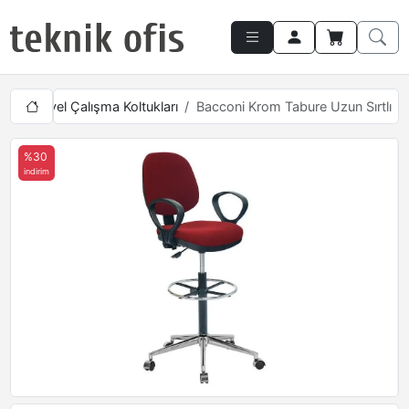
Endüstriyel Çalışma Koltukları
Bacconi Krom Tabure Uzun Sırtlı
%30
indirim