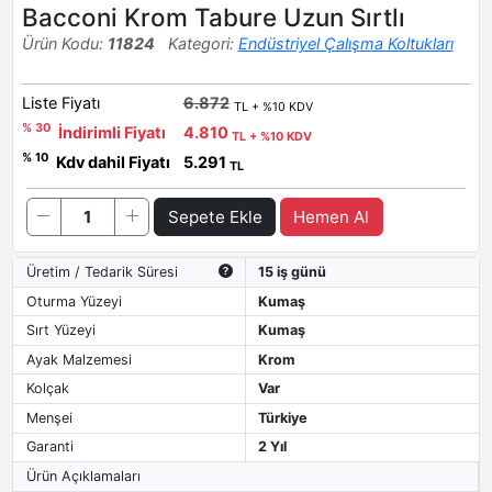
Bacconi Krom Tabure Uzun Sırtlı
Ürün Kodu:
11824
Kategori:
Endüstriyel Çalışma Koltukları
Liste Fiyatı
6.872
TL + %10 KDV
% 30
İndirimli Fiyatı
4.810
TL + %10 KDV
% 10
Kdv dahil Fiyatı
5.291
TL
Sepete Ekle
Hemen Al
Üretim / Tedarik Süresi
15 iş günü
Oturma Yüzeyi
Kumaş
Sırt Yüzeyi
Kumaş
Ayak Malzemesi
Krom
Kolçak
Var
Menşei
Türkiye
Garanti
2 Yıl
Ürün Açıklamaları