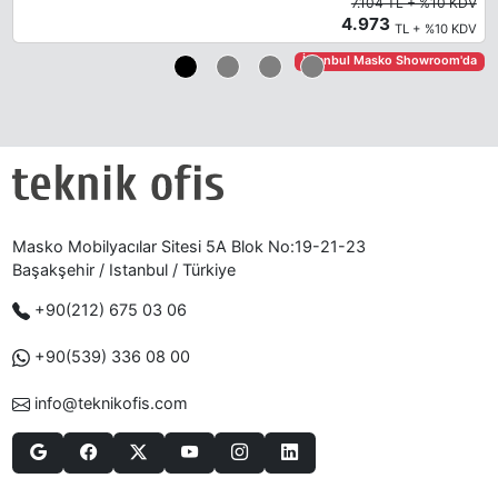
7.104 TL + %10 KDV
4.973
TL + %10 KDV
İstanbul Masko Showroom'da
Masko Mobilyacılar Sitesi 5A Blok No:19-21-23
Başakşehir / Istanbul / Türkiye
+90(212) 675 03 06
+90(539) 336 08 00
info@teknikofis.com