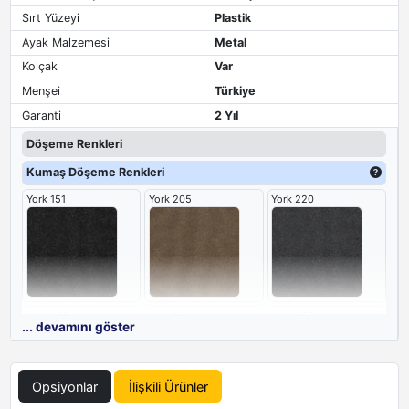
Sırt Yüzeyi
Plastik
Ayak Malzemesi
Metal
Kolçak
Var
Menşei
Türkiye
Garanti
2 Yıl
Döşeme Renkleri
Kumaş Döşeme Renkleri
York 151
York 205
York 220
York 229
York 234
York 255
... devamını göster
Opsiyonlar
İlişkili Ürünler