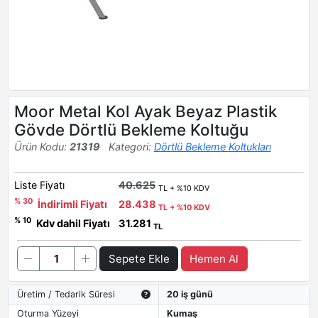
Moor Metal Kol Ayak Beyaz Plastik
Gövde Dörtlü Bekleme Koltuğu
Ürün Kodu:
21319
Kategori:
Dörtlü Bekleme Koltukları
Liste Fiyatı
40.625
TL + %10 KDV
% 30
İndirimli Fiyatı
28.438
TL + %10 KDV
% 10
Kdv dahil Fiyatı
31.281
TL
Sepete Ekle
Hemen Al
Üretim / Tedarik Süresi
20 iş günü
Oturma Yüzeyi
Kumaş