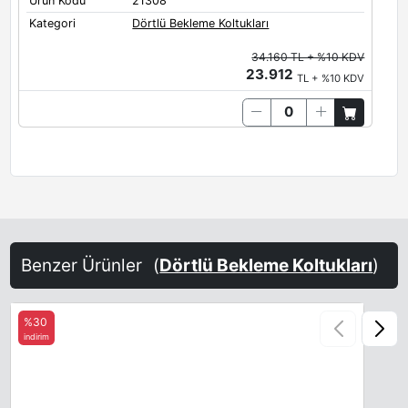
Ürün Kodu
21308
Kategori
Dörtlü Bekleme Koltukları
34.160 TL + %10 KDV
23.912
TL + %10 KDV
Benzer Ürünler
(
Dörtlü Bekleme Koltukları
)
%30
indirim