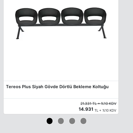
Tereos Plus Siyah Gövde Dörtlü Bekleme Koltuğu
21.331 TL + %10 KDV
14.931
TL + %10 KDV