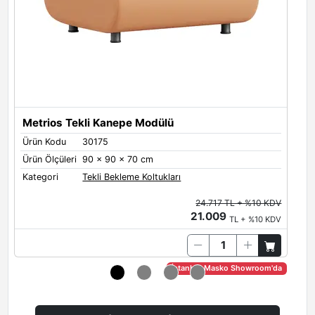
M
Ü
Ü
K
Metrios Tekli Kanepe Modülü
Ürün Kodu
30175
Ürün Ölçüleri
90 x 90 x 70 cm
Kategori
Tekli Bekleme Koltukları
24.717 TL + %10 KDV
21.009
TL + %10 KDV
İstanbul Masko Showroom'da