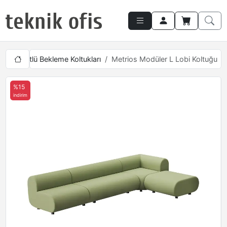
arı
Dörtlü Bekleme Koltukları
Metrios Modüler L Lobi Koltuğu
%15
indirim