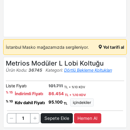
İstanbul Masko mağazamızda sergileniyor.
Yol tarifi al
Metrios Modüler L Lobi Koltuğu
Ürün Kodu:
36745
Kategori:
Dörtlü Bekleme Koltukları
Liste Fiyatı
101.711
TL + %10 KDV
% 15
İndirimli Fiyatı
86.454
TL + %10 KDV
95.100
% 10
Kdv dahil Fiyatı
TL
Sepete Ekle
Hemen Al