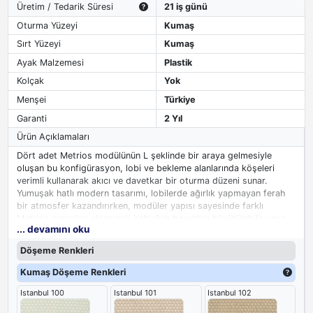
Üretim / Tedarik Süresi
21 iş günü
Oturma Yüzeyi
Kumaş
Sırt Yüzeyi
Kumaş
Ayak Malzemesi
Plastik
Kolçak
Yok
Menşei
Türkiye
Garanti
2 Yıl
Ürün Açıklamaları
Dört adet Metrios modülünün L şeklinde bir araya gelmesiyle
oluşan bu konfigürasyon, lobi ve bekleme alanlarında köşeleri
verimli kullanarak akıcı ve davetkar bir oturma düzeni sunar.
Yumuşak hatlı modern tasarımı, lobilerde ağırlık yapmayan ferah
bir atmosfer kazandırırken, modüler yapısı sayesinde farklı
Metrios parçaları eklenerek koltuğun boyutları büyütülebilir veya
... devamını oku
tamamen ihtiyaca göre yeni düzenlemeler oluşturulabilir. L
konfigürasyonu, hem köşe değerlendirme hem de karşılıklı oturma
Döşeme Renkleri
imkanıyla ofis lobileri, otel girişleri ve bekleme salonları için ideal
bir
modüler lobi koltuğu
çözümdür.
Kumaş Döşeme Renkleri
Istanbul 100
Istanbul 101
Istanbul 102