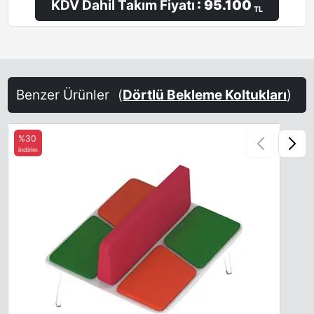
KDV Dahil Takım Fiyatı
: 95.100
TL
Benzer Ürünler
(
Dörtlü Bekleme Koltukları
)
%30
indirim