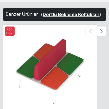
Benzer Ürünler
(
Dörtlü Bekleme Koltukları
)
%30
indirim