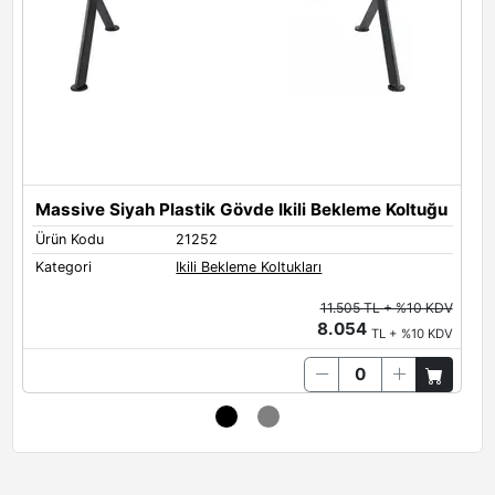
Massive Siyah Plastik Gövde Ikili Bekleme Koltuğu
Ürün Kodu
21252
Ü
Kategori
Ikili Bekleme Koltukları
K
11.505 TL + %10 KDV
8.054
TL + %10 KDV