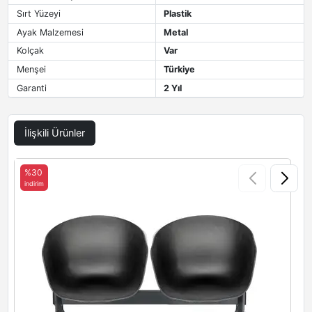
Sırt Yüzeyi
Plastik
Ayak Malzemesi
Metal
Kolçak
Var
Menşei
Türkiye
Garanti
2 Yıl
İlişkili Ürünler
%30
indirim
i