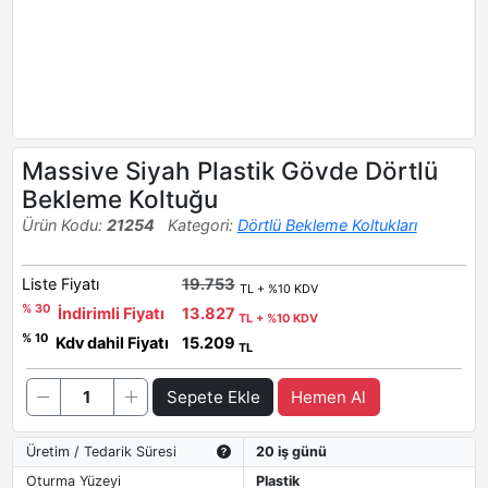
Massive Siyah Plastik Gövde Dörtlü
Bekleme Koltuğu
Ürün Kodu:
21254
Kategori:
Dörtlü Bekleme Koltukları
Liste Fiyatı
19.753
TL + %10 KDV
% 30
İndirimli Fiyatı
13.827
TL + %10 KDV
% 10
Kdv dahil Fiyatı
15.209
TL
Sepete Ekle
Hemen Al
Üretim / Tedarik Süresi
20 iş günü
Oturma Yüzeyi
Plastik