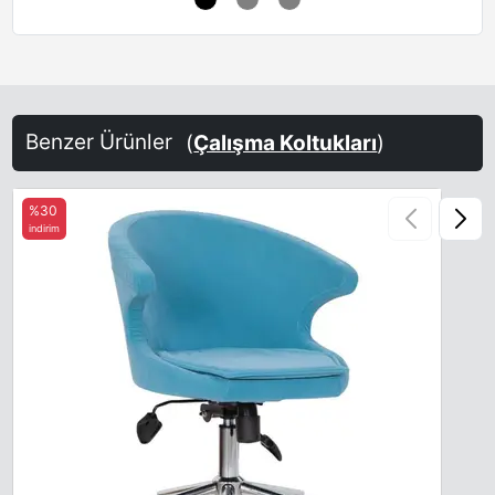
Benzer Ürünler
(
Çalışma Koltukları
)
%30
indirim