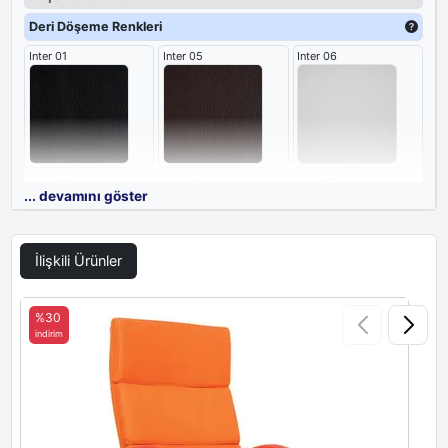
Deri Döşeme Renkleri
Inter 01
Inter 05
Inter 06
Inter 07
Inter 08
Inter 15
... devamını göster
İlişkili Ürünler
Inter 16
%30
indirim
i