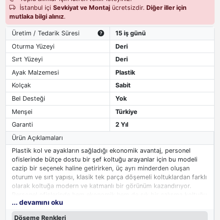
İstanbul içi
Sevkiyat ve Montaj
ücretsizdir.
Diğer iller için
mutlaka bilgi alınız
.
Üretim / Tedarik Süresi
15 iş günü
Oturma Yüzeyi
Deri
Sırt Yüzeyi
Deri
Ayak Malzemesi
Plastik
Kolçak
Sabit
Bel Desteği
Yok
Menşei
Türkiye
Garanti
2 Yıl
Ürün Açıklamaları
Plastik kol ve ayakların sağladığı ekonomik avantaj, personel
ofislerinde bütçe dostu bir şef koltuğu arayanlar için bu modeli
cazip bir seçenek haline getirirken, üç ayrı minderden oluşan
oturum ve sırt yapısı, klasik tek parça döşemeli koltuklardan farklı
olarak koltuğa modern ve katmanlı bir görünüm kazandırıyor.
Personel ofislerinde hem ekonomik hem de şık bir çalışma koltuğu
... devamını oku
arayanlar için güvenilir bir tercih olarak öne çıkıyor.
Döşeme Renkleri