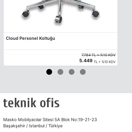
Cloud Personel Koltuğu
7.784 TL + %10 KDV
5.449
TL + %10 KDV
Masko Mobilyacılar Sitesi 5A Blok No:19-21-23
Başakşehir / Istanbul / Türkiye