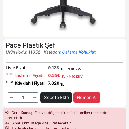
Pace Plastik Şef
Ürün Kodu:
11652
Kategori:
Çalışma Koltukları
Liste Fiyatı
9.128
TL + %10 KDV
% 30
İndirimli Fiyatı
6.390
TL + %10 KDV
% 10
Kdv dahil Fiyatı
7.029
TL
Sepete Ekle
Hemen Al
Deri, Kumaş, File vb. döşemelikler ile istenilen renklerde
üretilebilir.
Siparişiniz isteğe özel üretilecektir.
Toplu alımlar için lütfen teklif isteyiniz.