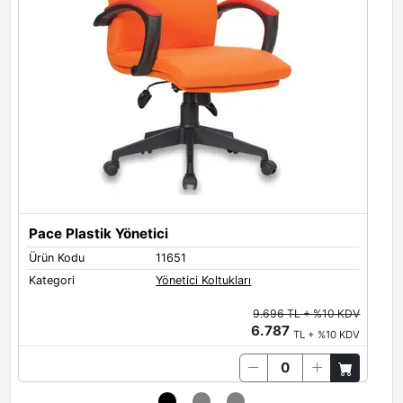
Pace Plastik Yönetici
P
Ürün Kodu
11651
Ü
Kategori
Yönetici Koltukları
K
9.696 TL + %10 KDV
6.787
TL + %10 KDV