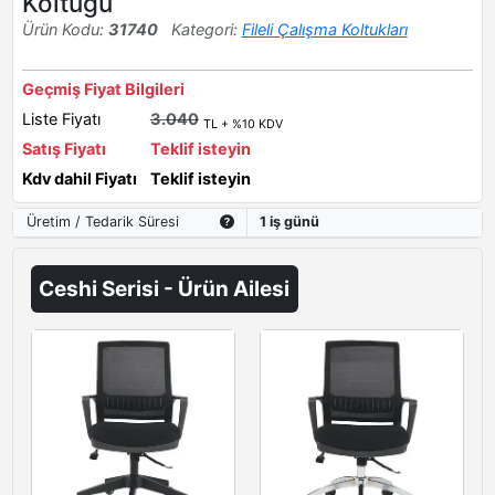
Koltuğu
Ürün Kodu:
31740
Kategori:
Fileli Çalışma Koltukları
Geçmiş Fiyat Bilgileri
Liste Fiyatı
3.040
TL + %10 KDV
Satış Fiyatı
Teklif isteyin
Kdv dahil Fiyatı
Teklif isteyin
Üretim / Tedarik Süresi
1 iş günü
Ceshi Serisi - Ürün Ailesi