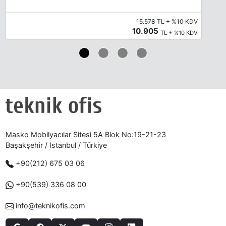
15.578 TL + %10 KDV
10.905
TL + %10 KDV
Masko Mobilyacılar Sitesi 5A Blok No:19-21-23
Başakşehir / Istanbul / Türkiye
+90(212) 675 03 06
+90(539) 336 08 00
info@teknikofis.com