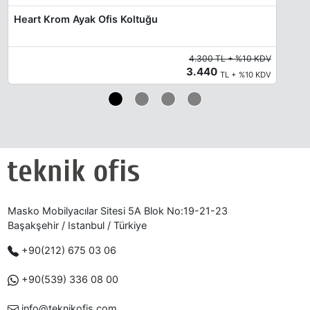
Heart Krom Ayak Ofis Koltuğu
4.300 TL + %10 KDV
3.440
TL + %10 KDV
Masko Mobilyacılar Sitesi 5A Blok No:19-21-23
Başakşehir / Istanbul / Türkiye
+90(212) 675 03 06
+90(539) 336 08 00
info@teknikofis.com