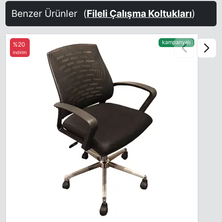
Benzer Ürünler
(
Fileli Çalışma Koltukları
)
kampanyalı
%20
indirim