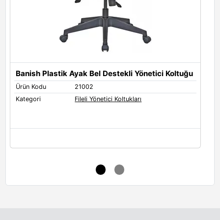
Banish Plastik Ayak Bel Destekli Yönetici Koltuğu
B
Ürün Kodu
21002
Ü
Kategori
Fileli Yönetici Koltukları
K