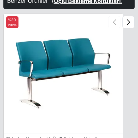
Benzer Ürünler
(
Üçlü Bekleme Koltukları
)
%30
indirim