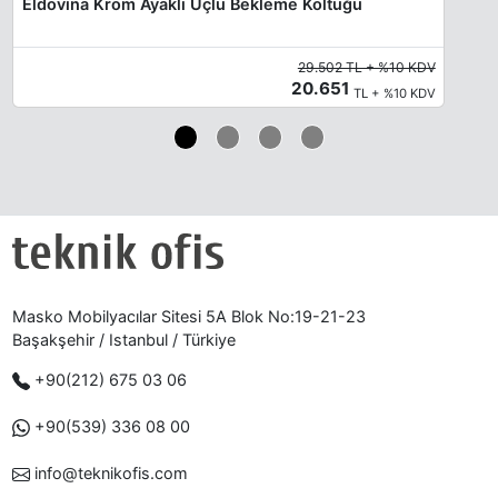
Eldovina Krom Ayaklı Üçlü Bekleme Koltuğu
29.502 TL + %10 KDV
20.651
TL + %10 KDV
Masko Mobilyacılar Sitesi 5A Blok No:19-21-23
Başakşehir / Istanbul / Türkiye
+90(212) 675 03 06
+90(539) 336 08 00
info@teknikofis.com