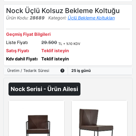
Nock Üçlü Kolsuz Bekleme Koltuğu
Ürün Kodu:
28689
Kategori:
Üçlü Bekleme Koltukları
Geçmiş Fiyat Bilgileri
Liste Fiyatı
29.500
TL + %10 KDV
Satış Fiyatı
Teklif isteyin
Kdv dahil Fiyatı
Teklif isteyin
Üretim / Tedarik Süresi
25 iş günü
Nock Serisi - Ürün Ailesi