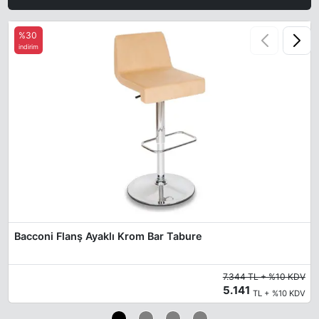
%30
indirim
Martin 16
Bacconi Flanş Ayaklı Krom Bar Tabure
7.344 TL + %10 KDV
5.141
TL + %10 KDV