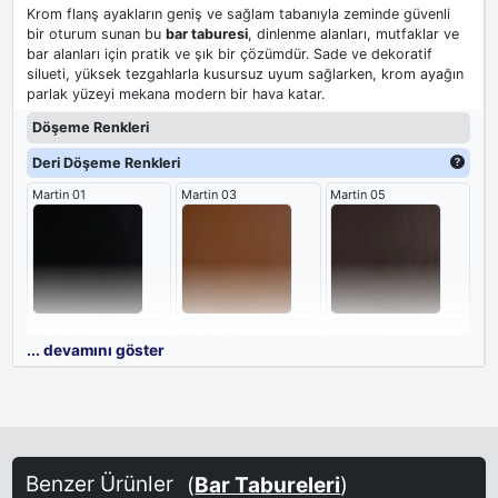
Krom flanş ayakların geniş ve sağlam tabanıyla zeminde güvenli
bir oturum sunan bu
bar taburesi
, dinlenme alanları, mutfaklar ve
bar alanları için pratik ve şık bir çözümdür. Sade ve dekoratif
silueti, yüksek tezgahlarla kusursuz uyum sağlarken, krom ayağın
parlak yüzeyi mekana modern bir hava katar.
Döşeme Renkleri
Deri Döşeme Renkleri
Martin 01
Martin 03
Martin 05
Martin 06
Martin 07
Martin 10
... devamını göster
Martin 12
Martin 14
Martin 15
Benzer Ürünler
(
Bar Tabureleri
)