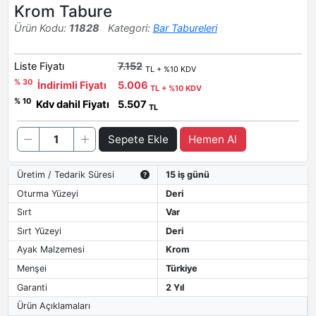
Krom Tabure
Ürün Kodu:
11828
Kategori:
Bar Tabureleri
Liste Fiyatı
7.152
TL + %10 KDV
% 30
İndirimli Fiyatı
5.006
TL + %10 KDV
% 10
Kdv dahil Fiyatı
5.507
TL
Sepete Ekle
Hemen Al
Üretim / Tedarik Süresi
15 iş günü
Oturma Yüzeyi
Deri
Sırt
Var
Sırt Yüzeyi
Deri
Ayak Malzemesi
Krom
Menşei
Türkiye
Garanti
2 Yıl
Ürün Açıklamaları