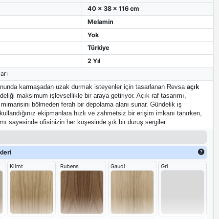
40 x 38 x 116 cm
Melamin
Yok
Türkiye
2 Yıl
arı
nunda karmaşadan uzak durmak isteyenler için tasarlanan Revsa
açık
deliği maksimum işlevsellikle bir araya getiriyor. Açık raf tasarımı,
l mimarisini bölmeden ferah bir depolama alanı sunar. Gündelik iş
kullandığınız ekipmanlara hızlı ve zahmetsiz bir erişim imkanı tanırken,
ı sayesinde ofisinizin her köşesinde şık bir duruş sergiler.
leri
Klimt
Rubens
Gaudi
Gri