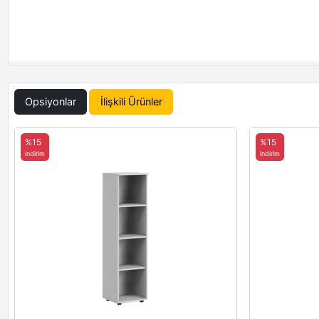
Opsiyonlar
İlişkili Ürünler
%15
%15
indirim
indirim