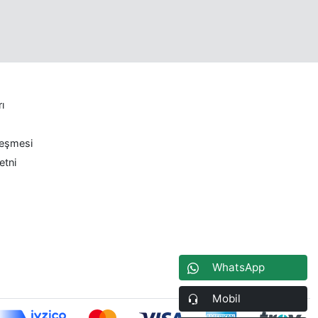
rı
leşmesi
etni
WhatsApp
Mobil