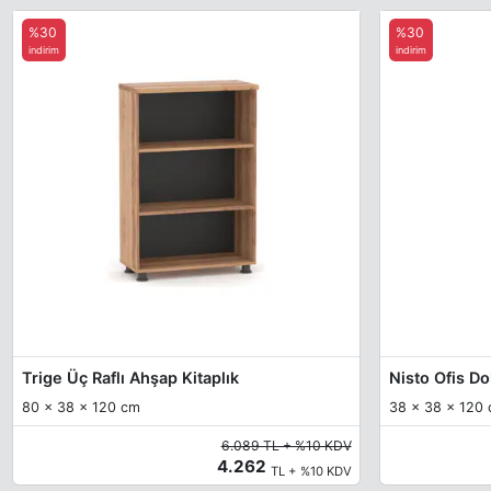
%30
%30
indirim
indirim
Trige Üç Raflı Ahşap Kitaplık
Nisto Ofis D
80 x 38 x 120 cm
38 x 38 x 120
6.089 TL + %10 KDV
4.262
TL + %10 KDV