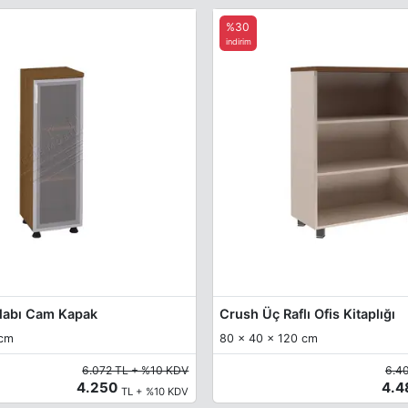
%30
indirim
olabı Cam Kapak
Crush Üç Raflı Ofis Kitaplığı
 cm
80 x 40 x 120 cm
6.072 TL + %10 KDV
6.4
4.250
4.
TL + %10 KDV