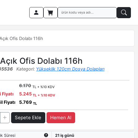
Açık Ofis Dolabı 116h
Açık Ofis Dolabı 116h
35536
Kategori:
Yükseklik 120cm Dosya Dolapları
6.170
TL + %10 KDV
i Fiyatı
5.245
TL + %10 KDV
l Fiyatı
5.769
TL
Sepete Ekle
Hemen Al
ik Süresi
21 iş günü