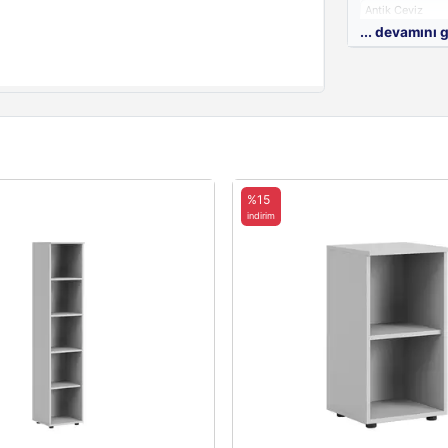
Antik Ceviz
... devamını 
Beyaz
%15
indirim