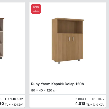
%30
indirim
Ruby Yarım Kapaklı Dolap 120h
80 x 40 x 120 cm
00 TL + %10 KDV
6.883 TL + %10 KDV
480
4.818
TL + %10 KDV
TL + %10 KDV