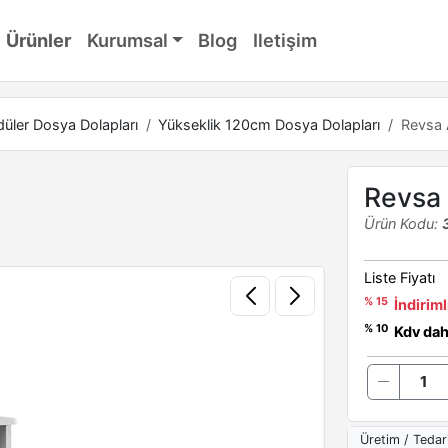
Ürünler
Kurumsal
Blog
Iletişim
üler Dosya Dolapları
Yükseklik 120cm Dosya Dolapları
Revsa 
Revsa 
Ürün Kodu:
Liste Fiyatı
% 15
İndiriml
% 10
Kdv dahi
Üretim / Tedar