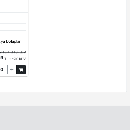
ya Dolapları
2 TL + %10 KDV
69
TL + %10 KDV