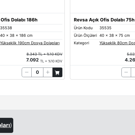
Ofis Dolabı 186h
Revsa Açık Ofis Dolabı 75h
35538
Ürün Kodu
35535
40 x 38 x 186 cm
Ürün Ölçüleri
40 x 38 x 75 cm
Yükseklik 190cm Dosya Dolapları
Kategori
Yükseklik 80cm Dos
8.343 TL + %10 KDV
5.02
7.092
4.2
TL + %10 KDV
ları
)